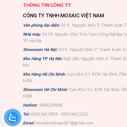
THÔNG TIN CÔNG TY
CÔNG TY TNHH MOSAIC VIỆT NAM
Văn phòng đại diện:
Số 9 , Nguyễn Xiển, P. Thanh Xuân T
NHà máy:
Số 59, Nguyễn Vĩnh Tích, Cụm Công Nghiệp L
TP. Hà Nội
Showroom Hà Nội:
Số 9 , Nguyễn Xiển, P. Thanh Xuân Tr
Kho Hàng TP. Hà Nội:
Ngõ 286, Nguyễn Xiển, P. Thanh Xu
Nội
Kho Hàng Hồ Chí Minh:
Cụm Kho 5.1, KCN Tân Bình, P.Bì
HCM
Showroom Hồ Chí Minh:
Cụm Kho 5.1, KCN Tân Bình, P.B
HCM
Hotline:
0946229968
Tel:
0243.565.9999 - 0243.565.2222
Email:
mosaicvietnam001@gmail.com