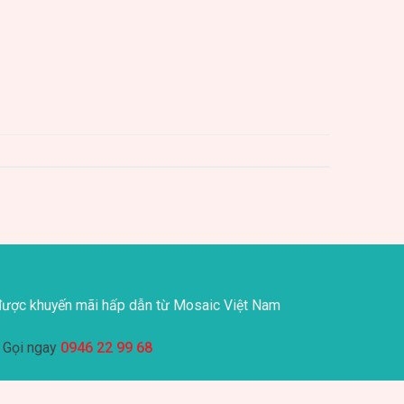
ược khuyến mãi hấp dẫn từ Mosaic Việt Nam
Gọi ngay
0946 22 99 68