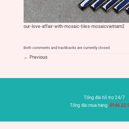
our-love-affair-with-mosaic-tiles-mosaicvietnam2
Both comments and trackbacks are currently closed.
←
Previous
Tổng đài hỗ trợ 24/7
Tổng đài mua hàng:
0946.22.