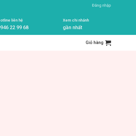
Đăng nhập
otline liên hệ
Xem chi nhánh
946 22 99 68
gần nhất
Giỏ hàng