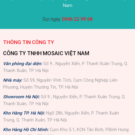
Nam
Gọi ngay
0946 22 99 68
THÔNG TIN CÔNG TY
CÔNG TY TNHH MOSAIC VIỆT NAM
Văn phòng đại diện:
Số 9 , Nguyễn Xiển, P. Thanh Xuân Trung, Q.
Thanh Xuân, TP. Hà Nội
NHà máy:
Số 59, Nguyễn Vĩnh Tích, Cụm Công Nghiệp Liên
Phương, Huyện Thường Tín, TP. Hà Nội
Showroom Hà Nội:
Số 9 , Nguyễn Xiển, P. Thanh Xuân Trung, Q.
Thanh Xuân, TP. Hà Nội
Kho Hàng TP. Hà Nội:
Ngõ 286, Nguyễn Xiển, P. Thanh Xuân
Trung, Q. Thanh Xuân, TP. Hà Nội
Kho Hàng Hồ Chí Minh:
Cụm Kho 5.1, KCN Tân Bình, P.Bình Hưng