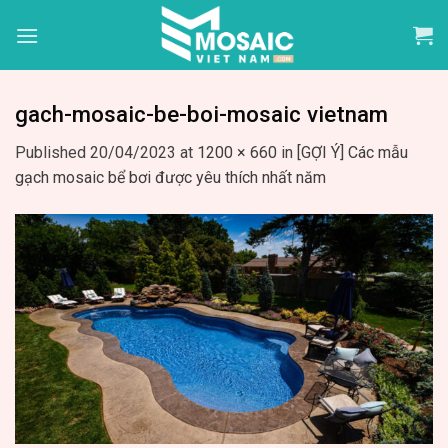
Skip
to
content
gach-mosaic-be-boi-mosaic vietnam
Published
20/04/2023
at
1200 × 660
in
[GỢI Ý] Các mẫu
gạch mosaic bể bơi được yêu thích nhất năm