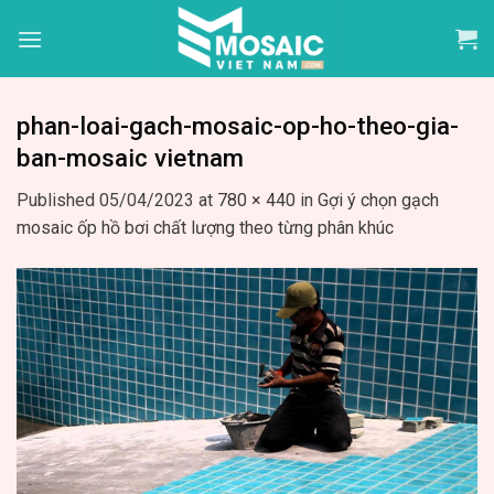
Skip
to
content
phan-loai-gach-mosaic-op-ho-theo-gia-
ban-mosaic vietnam
Published
05/04/2023
at
780 × 440
in
Gợi ý chọn gạch
mosaic ốp hồ bơi chất lượng theo từng phân khúc