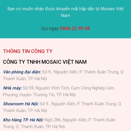
Bạn có muốn nhận được khuyến mãi hấp dẫn từ Mosaic Việt
Nam
Gọi ngay
0946 22 99 68
THÔNG TIN CÔNG TY
CÔNG TY TNHH MOSAIC VIỆT NAM
Văn phòng đại diện:
Số 9 , Nguyễn Xiển, P. Thanh Xuân Trung, Q.
Thanh Xuân, TP. Hà Nội
NHà máy:
Số 59, Nguyễn Vĩnh Tích, Cụm Công Nghiệp Liên
Phương, Huyện Thường Tín, TP. Hà Nội
Showroom Hà Nội:
Số 9 , Nguyễn Xiển, P. Thanh Xuân Trung, Q.
Thanh Xuân, TP. Hà Nội
Kho Hàng TP. Hà Nội:
Ngõ 286, Nguyễn Xiển, P. Thanh Xuân
Trung, Q. Thanh Xuân, TP. Hà Nội