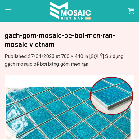
Skip
to
content
gach-gom-mosaic-be-boi-men-ran-
mosaic vietnam
Published
27/04/2023
at
780 × 440
in
[GỢI Ý] Sử dụng
gạch mosaic bể bơi bằng gốm men rạn