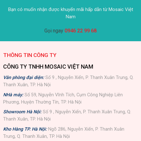
Bạn có muốn nhận được khuyến mãi hấp dẫn từ Mosaic Việt
Nam
Gọi ngay
0946 22 99 68
THÔNG TIN CÔNG TY
CÔNG TY TNHH MOSAIC VIỆT NAM
Văn phòng đại diện:
Số 9 , Nguyễn Xiển, P. Thanh Xuân Trung, Q.
Thanh Xuân, TP. Hà Nội
NHà máy:
Số 59, Nguyễn Vĩnh Tích, Cụm Công Nghiệp Liên
Phương, Huyện Thường Tín, TP. Hà Nội
Showroom Hà Nội:
Số 9 , Nguyễn Xiển, P. Thanh Xuân Trung, Q.
Thanh Xuân, TP. Hà Nội
Kho Hàng TP. Hà Nội:
Ngõ 286, Nguyễn Xiển, P. Thanh Xuân
Trung, Q. Thanh Xuân, TP. Hà Nội