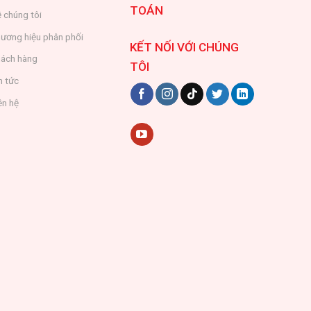
TOÁN
 chúng tôi
ương hiệu phân phối
KẾT NỐI VỚI CHÚNG
ách hàng
TÔI
n tức
ên hệ