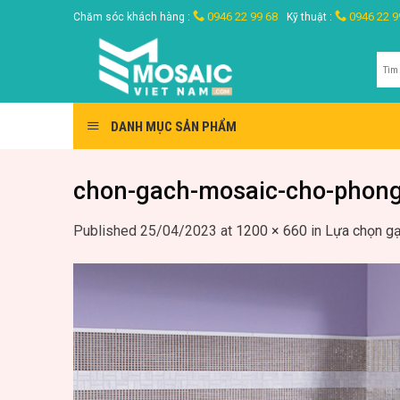
Skip
0946 22 99 68
0946 22 9
Chăm sóc khách hàng :
Kỹ thuật :
to
content
Tìm
kiế
DANH MỤC SẢN PHẨM
chon-gach-mosaic-cho-phong
Published
25/04/2023
at
1200 × 660
in
Lựa chọn gạ