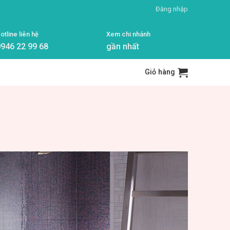
Đăng nhập
otline liên hệ
Xem chi nhánh
946 22 99 68
gần nhất
Giỏ hàng