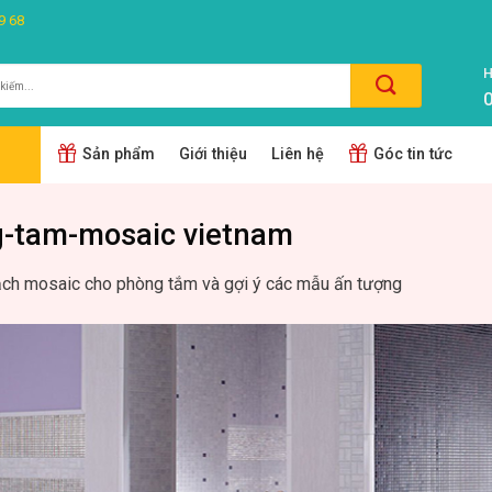
9 68
H
0
m:
Sản phẩm
Giới thiệu
Liên hệ
Góc tin tức
-tam-mosaic vietnam
ch mosaic cho phòng tắm và gợi ý các mẫu ấn tượng