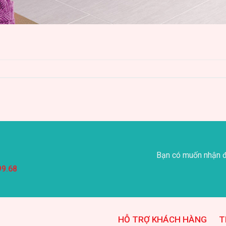
Bạn có muốn nhận đ
99.68
HỖ TRỢ KHÁCH HÀNG
T