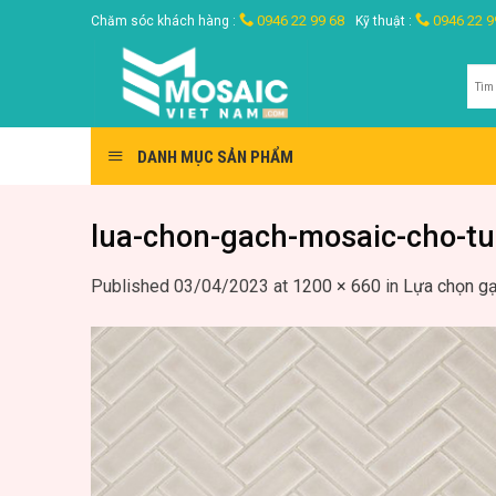
Skip
0946 22 99 68
0946 22 9
Chăm sóc khách hàng :
Kỹ thuật :
to
content
Tìm
kiế
DANH MỤC SẢN PHẨM
lua-chon-gach-mosaic-cho-t
Published
03/04/2023
at
1200 × 660
in
Lựa chọn gạ