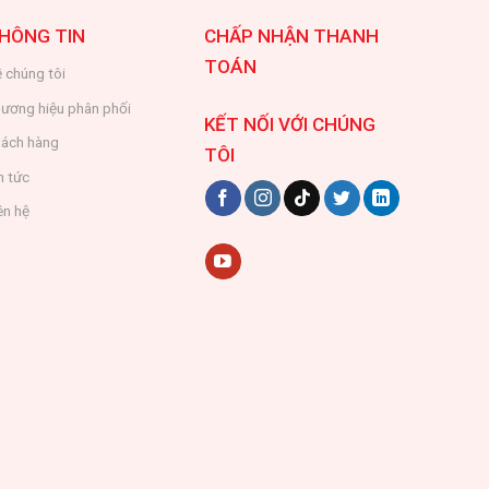
HÔNG TIN
CHẤP NHẬN THANH
TOÁN
 chúng tôi
ương hiệu phân phối
KẾT NỐI VỚI CHÚNG
ách hàng
TÔI
n tức
ên hệ