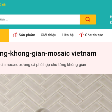
9 68
H
0
m:
Sản phẩm
Giới thiệu
Liên hệ
Góc tin tức
ung-khong-gian-mosaic vietnam
ch mosaic xương cá phù hợp cho từng không gian