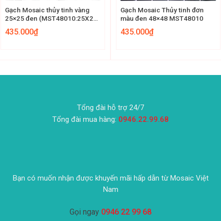
Gạch Mosaic thủy tinh vàng
Gạch Mosaic Thủy tinh đơn
25×25 đen (MST48010:25X25)
màu đen 48×48 MST48010
MST 25010
435.000
₫
435.000
₫
Tổng đài hỗ trợ 24/7
Tổng đài mua hàng:
0946.22.99.68
Bạn có muốn nhận được khuyến mãi hấp dẫn từ Mosaic Việt
Nam
Gọi ngay
0946 22 99 68