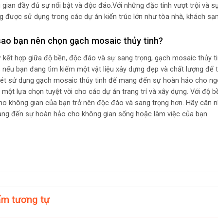
 gian đầy đủ sự nổi bật và độc đáo.Với những đặc tính vượt trội và s
g được sử dụng trong các dự án kiến trúc lớn như tòa nhà, khách sạ
sao bạn nên chọn gạch mosaic thủy tinh?
ự kết hợp giữa độ bền, độc đáo và sự sang trọng, gạch mosaic thủy tin
y, nếu bạn đang tìm kiếm một vật liệu xây dựng đẹp và chất lượng để
ét sử dụng gạch mosaic thủy tinh để mang đến sự hoàn hảo cho ngô
à một lựa chọn tuyệt vời cho các dự án trang trí và xây dựng. Với độ 
ho không gian của bạn trở nên độc đáo và sang trọng hơn. Hãy cân 
ng đến sự hoàn hảo cho không gian sống hoặc làm việc của bạn.
ẩm tương tự