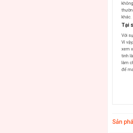
không
thườn
khác.
Tại 
Với s
Vì vậ
xem x
tinh l
làm c
để ma
Sản ph