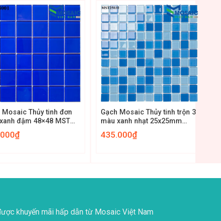
+
 Mosaic Thủy tinh đơn
Gạch Mosaic Thủy tinh trộn 3
xanh đậm 48×48 MST
màu xanh nhạt 25x25mm
1
MST25030
.000
₫
435.000
₫
ược khuyến mãi hấp dẫn từ Mosaic Việt Nam