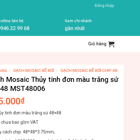
Đăng nhập
otline liên hệ
Xem chi nhánh
946 22 99 68
gần nhất
Giỏ hàng
 chủ
/
GẠCH MOSAIC BỂ BƠI
/
GẠCH MOSAIC BỂ BƠI CHIP 48
h Mosaic Thủy tinh đơn màu trắng sứ
×48 MST48006
5.000
₫
y tinh đơn màu trắng sứ 48×48
á chưa bao gồm VAT
y cách chip: 48*48*3.75mm;