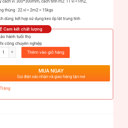
 cách vỉ: 300*300mm, cách tính m2: 11 vỉ =1m2,
g thùng : 22 vỉ = 2m2 = 15kgs
h dùng: kết hợp sử dụng keo ốp lát trung tính
Cam kết chất lượng
ảo hành tuổi thọ
hi công chuyên nghiệp
ượng
Thêm vào giỏ hàng
MUA NGAY
Gọi điện xác nhận và giao hàng tận nơi
Trắng