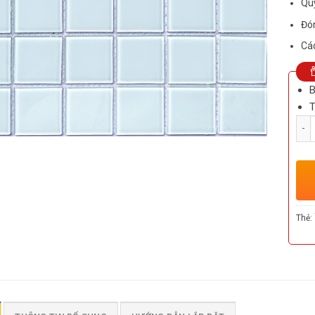
Quy
Đón
Các
B
T
Số l
Thẻ: