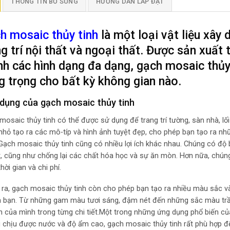
THÔNG TIN BỔ SUNG
HƯỚNG DẪN LẮP ĐẶT
h mosaic thủy tinh
là một loại vật liệu xây
ng trí nội thất và ngoại thất. Được sản xuất 
nh các hình dạng đa dạng, gạch mosaic thủy
g trọng cho bất kỳ không gian nào.
dụng của gạch mosaic thủy tinh
osaic thủy tinh có thể được sử dụng để trang trí tường, sàn nhà, lối 
nhỏ tạo ra các mô-típ và hình ảnh tuyệt đẹp, cho phép bạn tạo ra nhữ
Gạch mosaic thủy tinh cũng có nhiều lợi ích khác nhau. Chúng có độ b
t, cũng như chống lại các chất hóa học và sự ăn mòn. Hơn nữa, chúng 
hời gian và chi phí.
 ra, gạch mosaic thủy tinh còn cho phép bạn tạo ra nhiều màu sắc v
ủa bạn. Từ những gam màu tươi sáng, đậm nét đến những sắc màu trầm
nh của mình trong từng chi tiết.Một trong những ứng dụng phổ biến của
 chịu được nước và độ ẩm cao, gạch mosaic thủy tinh rất phù hợp đ