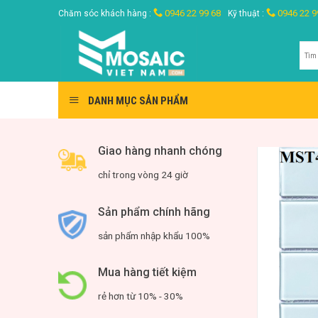
Skip
0946 22 99 68
0946 22 9
Chăm sóc khách hàng :
Kỹ thuật :
to
content
Tìm
kiế
DANH MỤC SẢN PHẨM
Giao hàng nhanh chóng
chỉ trong vòng 24 giờ
Sản phẩm chính hãng
sản phẩm nhập khẩu 100%
Mua hàng tiết kiệm
rẻ hơn từ 10% - 30%