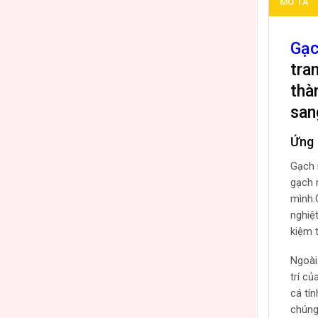
MÔ TẢ
Gạc
tra
thà
san
Ứng 
Gạch m
gạch 
mình.
nghiệ
kiệm t
Ngoài
trí c
cá tí
chúng