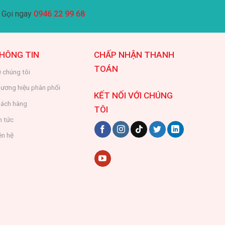
Gọi ngay
0946 22 99 68
HÔNG TIN
CHẤP NHẬN THANH
TOÁN
 chúng tôi
ương hiệu phân phối
KẾT NỐI VỚI CHÚNG
ách hàng
TÔI
n tức
ên hệ