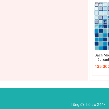
+
+
 Ánh kim sa
Gạch Mosaic Ánh kim sa
Gạch Mos
LUX011
màu xan
MST 250
750.000
₫
435.00
Tổng đài hỗ trợ 24/7