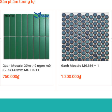
Sản phẩm tương tự
Gạch Mosaic Gốm thẻ ngọc mờ
Gạch Mosaic MG286 – 1
32.5x145mm MGTT011
750.000
₫
1.200.000
₫