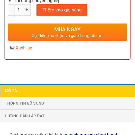
Thi công chuyên nghiệp
Số lượng
Thêm vào giỏ hàng
MUA NGAY
Gọi điện xác nhận và giao hàng tận nơi
Xanh lục
Thẻ:
MÔ TẢ
THÔNG TIN BỔ SUNG
HƯỚNG DẪN LẮP ĐẶT
Gạch mosaic gốm thẻ là loại
gạch mosaic stackbond