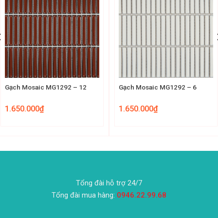
Gạch Mosaic MG1292 – 12
Gạch Mosaic MG1292 – 6
1.650.000
₫
1.650.000
₫
Tổng đài hỗ trợ 24/7
Tổng đài mua hàng:
0946.22.99.68