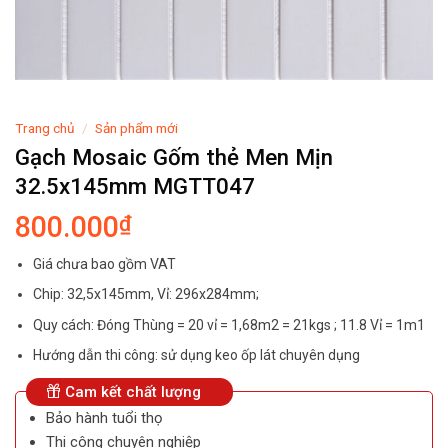
Trang chủ
/
Sản phẩm mới
Gạch Mosaic Gốm thẻ Men Mịn
32.5x145mm MGTT047
800.000
₫
Giá chưa bao gồm VAT
Chip: 32,5x145mm, Vỉ: 296x284mm;
Quy cách: Đóng Thùng = 20 vỉ = 1,68m2 = 21kgs ; 11.8 Vỉ = 1m1
Hướng dẫn thi công: sử dụng keo ốp lát chuyên dụng
Cam kết chất lượng
Bảo hành tuổi thọ
Thi công chuyên nghiệp