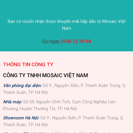
Bạn có muốn nhận được khuyến mãi hấp dẫn từ Mosaic Việt
Nam
Gọi ngay
0946 22 99 68
THÔNG TIN CÔNG TY
CÔNG TY TNHH MOSAIC VIỆT NAM
Văn phòng đại diện:
Số 9 , Nguyễn Xiển, P. Thanh Xuân Trung, Q.
Thanh Xuân, TP. Hà Nội
NHà máy:
Số 59, Nguyễn Vĩnh Tích, Cụm Công Nghiệp Liên
Phương, Huyện Thường Tín, TP. Hà Nội
Showroom Hà Nội:
Số 9 , Nguyễn Xiển, P. Thanh Xuân Trung, Q.
Thanh Xuân, TP. Hà Nội