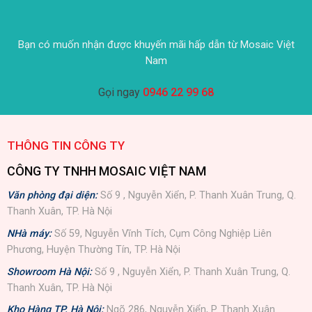
Bạn có muốn nhận được khuyến mãi hấp dẫn từ Mosaic Việt
Nam
Gọi ngay
0946 22 99 68
THÔNG TIN CÔNG TY
CÔNG TY TNHH MOSAIC VIỆT NAM
Văn phòng đại diện:
Số 9 , Nguyễn Xiển, P. Thanh Xuân Trung, Q.
Thanh Xuân, TP. Hà Nội
NHà máy:
Số 59, Nguyễn Vĩnh Tích, Cụm Công Nghiệp Liên
Phương, Huyện Thường Tín, TP. Hà Nội
Showroom Hà Nội:
Số 9 , Nguyễn Xiển, P. Thanh Xuân Trung, Q.
Thanh Xuân, TP. Hà Nội
Kho Hàng TP. Hà Nội:
Ngõ 286, Nguyễn Xiển, P. Thanh Xuân