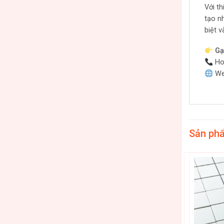
Với t
tạo n
biệt 
Gạ
Hot
We
Sản ph