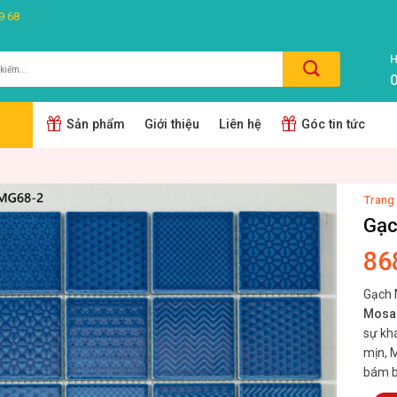
9 68
H
0
m:
Sản phẩm
Giới thiệu
Liên hệ
Góc tin tức
Trang
Gạc
86
Gạch 
Mosai
sự khá
mịn, 
bám bẩ