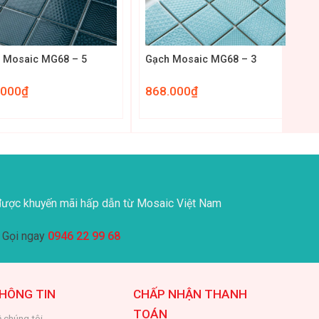
+
 Mosaic MG68 – 5
Gạch Mosaic MG68 – 3
.000
₫
868.000
₫
ược khuyến mãi hấp dẫn từ Mosaic Việt Nam
Gọi ngay
0946 22 99 68
HÔNG TIN
CHẤP NHẬN THANH
TOÁN
 chúng tôi