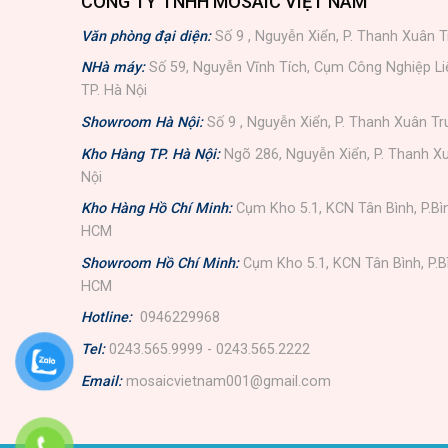
CÔNG TY TNHH MOSAIC VIỆT NAM
Văn phòng đại diện:
Số 9 , Nguyễn Xiển, P. Thanh Xuân T
NHà máy:
Số 59, Nguyễn Vĩnh Tích, Cụm Công Nghiệp L
TP. Hà Nội
Showroom Hà Nội:
Số 9 , Nguyễn Xiển, P. Thanh Xuân Tr
Kho Hàng TP. Hà Nội:
Ngõ 286, Nguyễn Xiển, P. Thanh Xu
Nội
Kho Hàng Hồ Chí Minh:
Cụm Kho 5.1, KCN Tân Bình, P.Bì
HCM
Showroom Hồ Chí Minh:
Cụm Kho 5.1, KCN Tân Bình, P.B
HCM
Hotline:
0946229968
Tel:
0243.565.9999 - 0243.565.2222
Email:
mosaicvietnam001@gmail.com