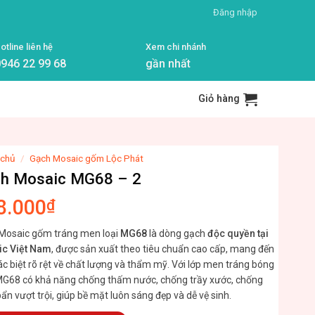
Đăng nhập
otline liên hệ
Xem chi nhánh
946 22 99 68
gần nhất
Giỏ hàng
 chủ
/
Gạch Mosaic gốm Lộc Phát
h Mosaic MG68 – 2
8.000
₫
Mosaic gốm tráng men loại
MG68
là dòng gạch
độc quyền tại
c Việt Nam
, được sản xuất theo tiêu chuẩn cao cấp, mang đến
c biệt rõ rệt về chất lượng và thẩm mỹ. Với lớp men tráng bóng
MG68 có khả năng chống thấm nước, chống trầy xước, chống
n vượt trội, giúp bề mặt luôn sáng đẹp và dễ vệ sinh.