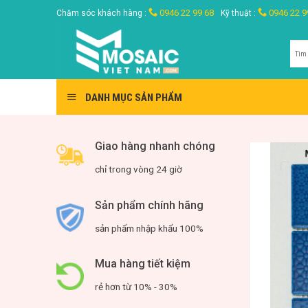
Skip
0946 22 99 68
0946 22 9
Chăm sóc khách hàng :
Kỹ thuật :
to
content
Tìm
kiế
DANH MỤC SẢN PHẨM
Giao hàng nhanh chóng
chỉ trong vòng 24 giờ
Sản phẩm chính hãng
sản phẩm nhập khẩu 100%
Mua hàng tiết kiệm
rẻ hơn từ 10% - 30%