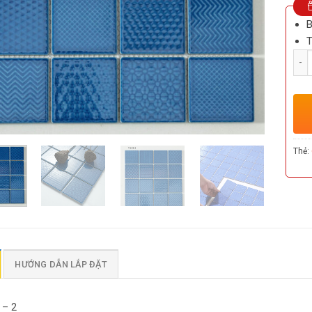
B
T
Số l
Thẻ:
HƯỚNG DẪN LẮP ĐẶT
 – 2