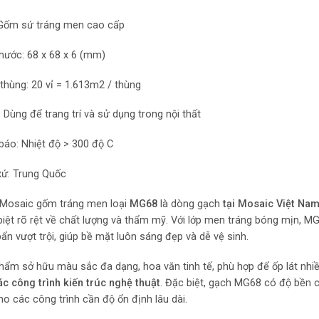
 Gốm sứ tráng men cao cấp
thước: 68 x 68 x 6 (mm)
thùng: 20 vỉ = 1.613m2 / thùng
 Dùng để trang trí và sử dụng trong nội thất
báo: Nhiệt độ > 300 độ C
xứ: Trung Quốc
Mosaic gốm tráng men loại
MG68
là dòng gạch
tại Mosaic Việt Na
biệt rõ rệt về chất lượng và thẩm mỹ. Với lớp men tráng bóng mịn, 
ẩn vượt trội, giúp bề mặt luôn sáng đẹp và dễ vệ sinh.
hẩm sở hữu màu sắc đa dạng, hoa văn tinh tế, phù hợp để ốp lát nhi
ác công trình kiến trúc nghệ thuật
. Đặc biệt, gạch MG68 có độ bền c
ho các công trình cần độ ổn định lâu dài.