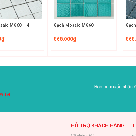
+
+
saic MG68 – 4
Gạch Mosaic MG68 – 1
Gạch
0
₫
868.000
₫
868
Bạn có muốn nhận đ
99.68
HỖ TRỢ KHÁCH HÀNG
T
Về chúng tôi
Về