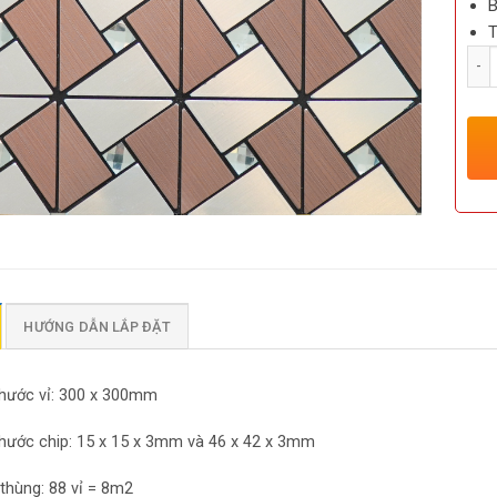
B
T
Số l
HƯỚNG DẪN LẮP ĐẶT
thước vỉ: 300 x 300mm
thước chip: 15 x 15 x 3mm và 46 x 42 x 3mm
thùng: 88 vỉ = 8m2