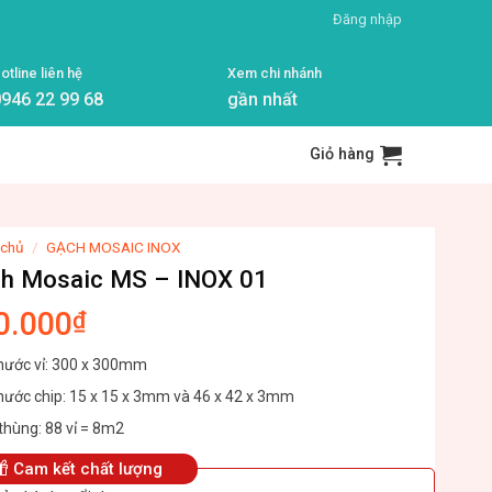
Đăng nhập
otline liên hệ
Xem chi nhánh
946 22 99 68
gần nhất
Giỏ hàng
 chủ
/
GẠCH MOSAIC INOX
h Mosaic MS – INOX 01
0.000
₫
thước vỉ: 300 x 300mm
thước chip: 15 x 15 x 3mm và 46 x 42 x 3mm
thùng: 88 vỉ = 8m2
Cam kết chất lượng