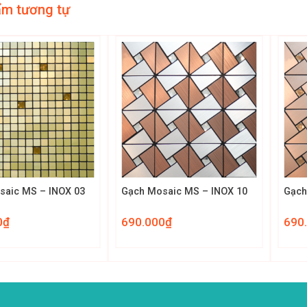
ẩm tương tự
+
+
saic MS – INOX 03
Gạch Mosaic MS – INOX 10
Gạch
0
₫
690.000
₫
690