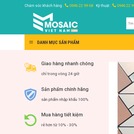
Skip
0946 22 99 68
0946 22 9
Chăm sóc khách hàng :
Kỹ thuật :
to
content
Tìm
kiế
DANH MỤC SẢN PHẨM
Giao hàng nhanh chóng
chỉ trong vòng 24 giờ
Sản phẩm chính hãng
sản phẩm nhập khẩu 100%
Mua hàng tiết kiệm
rẻ hơn từ 10% - 30%