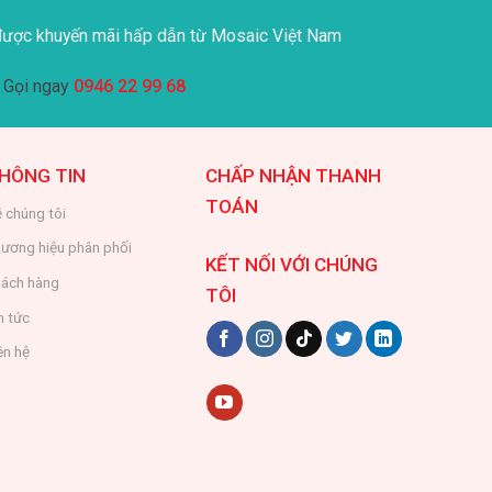
ược khuyến mãi hấp dẫn từ Mosaic Việt Nam
Gọi ngay
0946 22 99 68
HÔNG TIN
CHẤP NHẬN THANH
TOÁN
 chúng tôi
ương hiệu phân phối
KẾT NỐI VỚI CHÚNG
ách hàng
TÔI
n tức
ên hệ