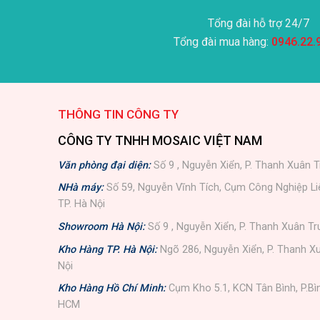
Tổng đài hỗ trợ 24/7
Tổng đài mua hàng:
0946.22.
THÔNG TIN CÔNG TY
CÔNG TY TNHH MOSAIC VIỆT NAM
Văn phòng đại diện:
Số 9 , Nguyễn Xiển, P. Thanh Xuân T
NHà máy:
Số 59, Nguyễn Vĩnh Tích, Cụm Công Nghiệp L
TP. Hà Nội
Showroom Hà Nội:
Số 9 , Nguyễn Xiển, P. Thanh Xuân Tr
Kho Hàng TP. Hà Nội:
Ngõ 286, Nguyễn Xiển, P. Thanh Xu
Nội
Kho Hàng Hồ Chí Minh:
Cụm Kho 5.1, KCN Tân Bình, P.Bì
HCM