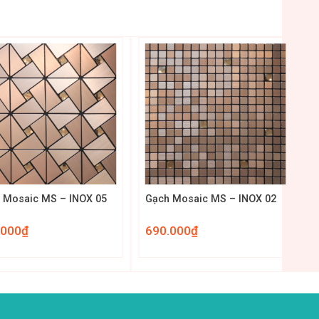
+
 Mosaic MS – INOX 05
Gạch Mosaic MS – INOX 02
.000
₫
690.000
₫