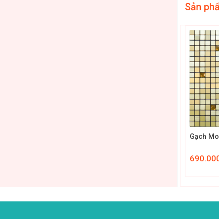
Sản ph
+
+
 MS – INOX 07
Gạch Mosaic MS – INOX 06
Gạch Mo
690.000
₫
690.00