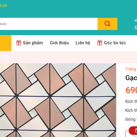
9 68
H
0
m:
Sản phẩm
Giới thiệu
Liên hệ
Góc tin tức
Trang
Gạc
69
Kích 
Kích 
Đóng 