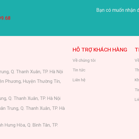
Bạn có muốn nhận đ
99.68
HỖ TRỢ KHÁCH HÀNG
T
Về chúng tôi
Về
Tin tức
Th
rung, Q. Thanh Xuân, TP. Hà Nội
Liên hệ
Kh
iên Phương, Huyện Thường Tín,
Ti
ung, Q. Thanh Xuân, TP. Hà Nội
Li
ân Trung, Q. Thanh Xuân, TP. Hà
nh Hưng Hòa, Q. Bình Tân, TP.