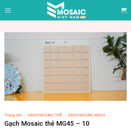
Skip
to
content
Trang chủ
/
GẠCH MOSAIC THẺ
/
GẠCH MOSAIC MG45
Gạch Mosaic thẻ MG45 – 10