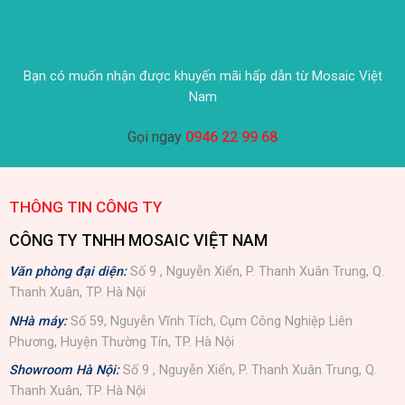
Bạn có muốn nhận được khuyến mãi hấp dẫn từ Mosaic Việt
Nam
Gọi ngay
0946 22 99 68
THÔNG TIN CÔNG TY
CÔNG TY TNHH MOSAIC VIỆT NAM
Văn phòng đại diện:
Số 9 , Nguyễn Xiển, P. Thanh Xuân Trung, Q.
Thanh Xuân, TP. Hà Nội
NHà máy:
Số 59, Nguyễn Vĩnh Tích, Cụm Công Nghiệp Liên
Phương, Huyện Thường Tín, TP. Hà Nội
Showroom Hà Nội:
Số 9 , Nguyễn Xiển, P. Thanh Xuân Trung, Q.
Thanh Xuân, TP. Hà Nội