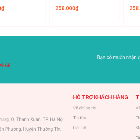
0
₫
258.000
₫
258
Bạn có muốn nhận đ
99.68
HỖ TRỢ KHÁCH HÀNG
T
Về chúng tôi
Về
Tin tức
Th
rung, Q. Thanh Xuân, TP. Hà Nội
Liên hệ
Kh
iên Phương, Huyện Thường Tín,
Ti