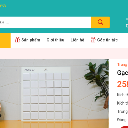
9 68
H
0
m:
Sản phẩm
Giới thiệu
Liên hệ
Góc tin tức
Trang
Gạc
25
Kích t
Kích t
Trọng
Đóng 