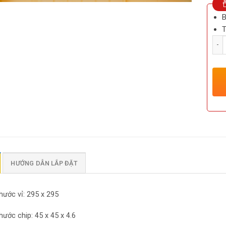
B
T
Số l
HƯỚNG DẪN LẮP ĐẶT
hước vỉ: 295 x 295
hước chip: 45 x 45 x 4.6