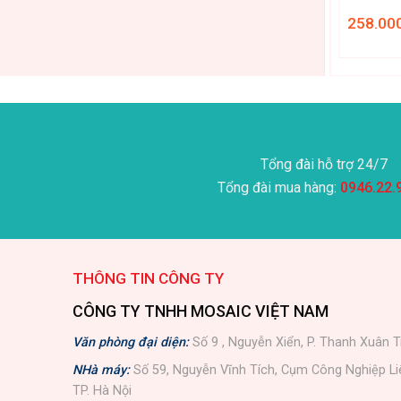
258.000
₫
258.00
Tổng đài hỗ trợ 24/7
Tổng đài mua hàng:
0946.22.
THÔNG TIN CÔNG TY
CÔNG TY TNHH MOSAIC VIỆT NAM
Văn phòng đại diện:
Số 9 , Nguyễn Xiển, P. Thanh Xuân T
NHà máy:
Số 59, Nguyễn Vĩnh Tích, Cụm Công Nghiệp L
TP. Hà Nội