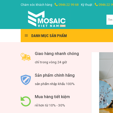
Skip
0946 22 99 68
0946 22 9
Chăm sóc khách hàng :
Kỹ thuật :
to
content
Tìm
kiế
DANH MỤC SẢN PHẨM
Giao hàng nhanh chóng
chỉ trong vòng 24 giờ
Sản phẩm chính hãng
sản phẩm nhập khẩu 100%
Mua hàng tiết kiệm
rẻ hơn từ 10% - 30%