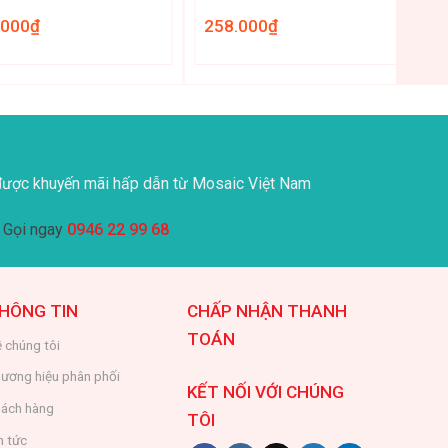
.000
₫
258.000
₫
ược khuyến mãi hấp dẫn từ Mosaic Việt Nam
Gọi ngay
0946 22 99 68
HÔNG TIN
CHẤP NHẬN THANH
TOÁN
 chúng tôi
ương hiệu phân phối
KẾT NỐI VỚI CHÚNG
ách hàng
TÔI
n tức