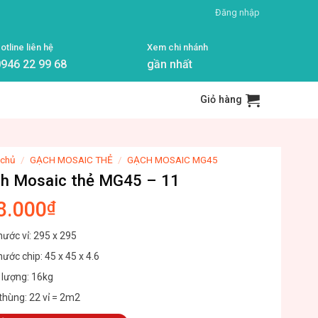
Đăng nhập
otline liên hệ
Xem chi nhánh
946 22 99 68
gần nhất
Giỏ hàng
 chủ
/
GẠCH MOSAIC THẺ
/
GẠCH MOSAIC MG45
h Mosaic thẻ MG45 – 11
8.000
₫
hước vỉ: 295 x 295
hước chip: 45 x 45 x 4.6
 lượng: 16kg
thùng: 22 vỉ = 2m2