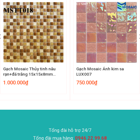
Gạch Mosaic Thủy tinh nâu
Gạch Mosaic Ánh kim sa
rạn+đá trắng 15x15x8mm
LUX007
MSTT018
1.000.000
₫
750.000
₫
Tổng đài hỗ trợ 24/7
Tổng đài mua hàng:
0946.22.99.68