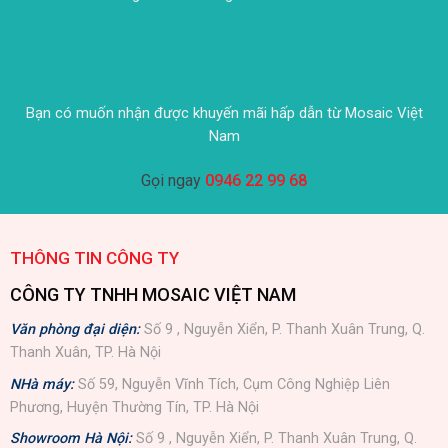
Bạn có muốn nhận được khuyến mãi hấp dẫn từ Mosaic Việt
Nam
Gọi ngay
0946 22 99 68
THÔNG TIN CÔNG TY
CÔNG TY TNHH MOSAIC VIỆT NAM
Văn phòng đại diện:
Số 9 , Nguyễn Xiển, P. Thanh Xuân Trung, Q.
Thanh Xuân, TP. Hà Nội
NHà máy:
Số 59, Nguyễn Vĩnh Tích, Cụm Công Nghiệp Liên
Phương, Huyện Thường Tín, TP. Hà Nội
Showroom Hà Nội:
Số 9 , Nguyễn Xiển, P. Thanh Xuân Trung, Q.