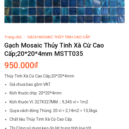
Trang chủ
/
GẠCH MOSAIC THỦY TINH CAO CẤP
Gạch Mosaic Thủy Tinh Xà Cừ Cao
Cấp;20*20*4mm MSTT035
950.000
₫
Thủy Tinh Xà Cừ Cao Cấp;20*20*4mm
Giá chưa bao gồm VAT
Kích thước chip: 20*20*4mm
Kích thước Vỉ: 327X327MM；9,345 vỉ = 1m2
Quya cách đóng Thùng: 20 vỉ = 2,14m2 = 13,5kgs
Chất liệu Thủy Tinh Xà Cừ Cao Cấp.
Thi Công sử dụng keo ốp lát trung tính loại tốt.