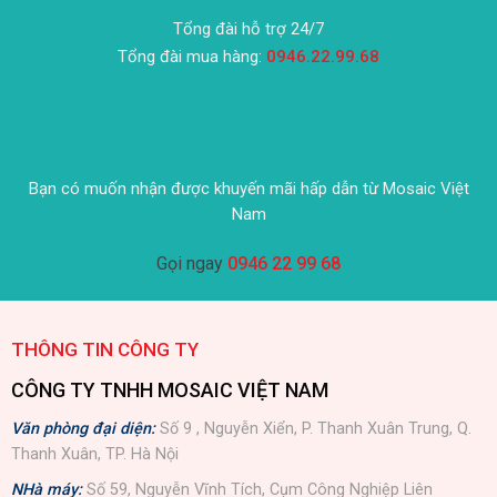
Tổng đài hỗ trợ 24/7
Tổng đài mua hàng:
0946.22.99.68
Bạn có muốn nhận được khuyến mãi hấp dẫn từ Mosaic Việt
Nam
Gọi ngay
0946 22 99 68
THÔNG TIN CÔNG TY
CÔNG TY TNHH MOSAIC VIỆT NAM
Văn phòng đại diện:
Số 9 , Nguyễn Xiển, P. Thanh Xuân Trung, Q.
Thanh Xuân, TP. Hà Nội
NHà máy:
Số 59, Nguyễn Vĩnh Tích, Cụm Công Nghiệp Liên