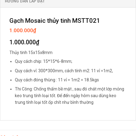
HƯỚNG DẪN LẮP ĐẶT
Gạch Mosaic thủy tinh MSTT021
1.000.000
₫
1.000.000
₫
Thủy tinh 15x15x8mm
Quy cách chip: 15*15*6-8mm;
Quy cách vỉ: 300*300mm, cách tính m2: 11 vỉ =1m2,
Quy cách đóng thùng : 11 vỉ = 1m2 = 18.5kgs
Thi Công: Chống thấm bề mặt , sau đó chát một lớp mỏng
keo trung tính loại tốt. Để đến ngày hôm sau dùng keo
trung tính loại tốt ốp chít như bình thường