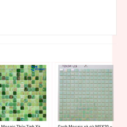
+
 Mosaic Thủy Tinh Xà
Gạch Mosaic xà cừ MSX20 –