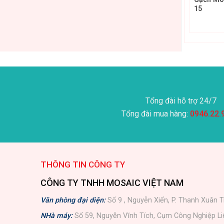
18
15
Tổng đài hỗ trợ 24/7
Tổng đài mua hàng:
0946.22.
THÔNG TIN CÔNG TY
CÔNG TY TNHH MOSAIC VIỆT NAM
Văn phòng đại diện:
Số 9 , Nguyễn Xiển, P. Thanh Xuân T
NHà máy:
Số 59, Nguyễn Vĩnh Tích, Cụm Công Nghiệp L