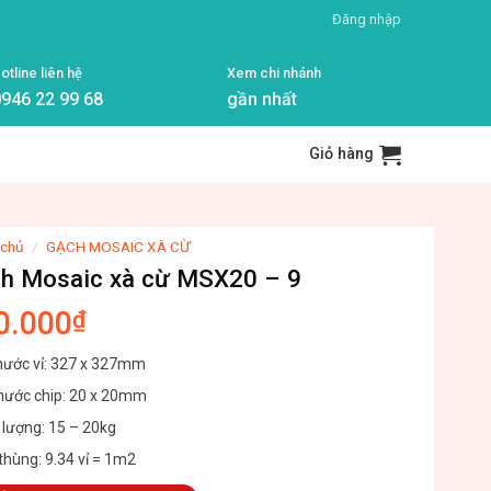
Đăng nhập
otline liên hệ
Xem chi nhánh
946 22 99 68
gần nhất
Giỏ hàng
 chủ
/
GẠCH MOSAIC XÀ CỪ
h Mosaic xà cừ MSX20 – 9
0.000
₫
thước vỉ: 327 x 327mm
thước chip: 20 x 20mm
 lượng: 15 – 20kg
thùng: 9.34 vỉ = 1m2