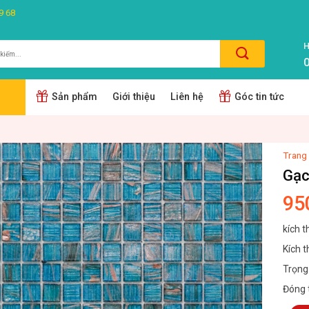
9 68
H
0
m:
Sản phẩm
Giới thiệu
Liên hệ
Góc tin tức
Trang
Gạc
95
kích 
Kích 
Trọng
Đóng 