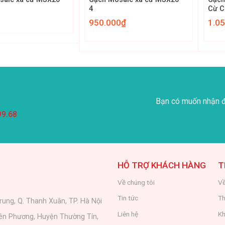
4
Cừ C
MST
950.000
₫
1.0
Bạn có muốn nhận đ
99.68
HỖ TRỢ KHÁCH HÀNG
T
Về chúng tôi
Về
Tin tức
Th
rung, Q. Thanh Xuân, TP. Hà Nội
Liên hệ
Kh
iên Phương, Huyện Thường Tín,