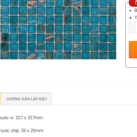
B
T
Số l
HƯỚNG DẪN LẮP ĐẶT
thước vỉ: 327 x 327mm
thước chip: 20 x 20mm