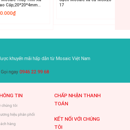
ao Cấp;20*20*4mm
17
T033
50.000
₫
ược khuyến mãi hấp dẫn từ Mosaic Việt Nam
Gọi ngay
0946 22 99 68
HÔNG TIN
CHẤP NHẬN THANH
TOÁN
 chúng tôi
ương hiệu phân phối
KẾT NỐI VỚI CHÚNG
ách hàng
TÔI