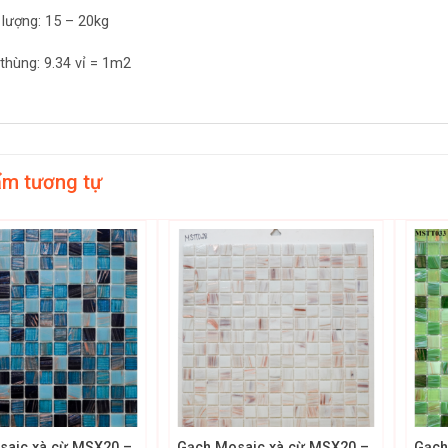
 lượng: 15 – 20kg
thùng: 9.34 vỉ = 1m2
ẩm tương tự
+
+
saic xà cừ MSX20 –
Gạch Mosaic xà cừ MSX20 –
Gạch