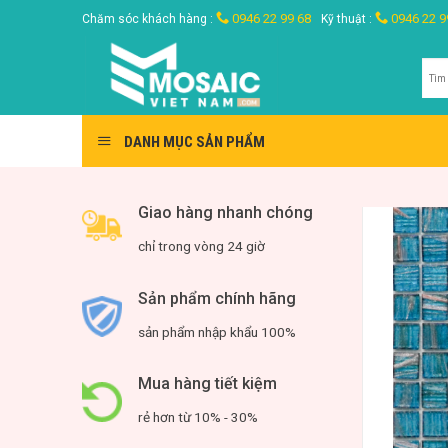
Skip
0946 22 99 68
0946 22 9
Chăm sóc khách hàng :
Kỹ thuật :
to
content
Tìm
kiế
DANH MỤC SẢN PHẨM
Giao hàng nhanh chóng
chỉ trong vòng 24 giờ
Sản phẩm chính hãng
sản phẩm nhập khẩu 100%
Mua hàng tiết kiệm
rẻ hơn từ 10% - 30%