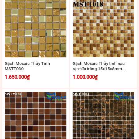
Gạch Mosaic Thủy Tinh
Gạch Mosaic Thủy tinh nâu
MSTT030
rạn+đá trắng 15x15x8mm
MSTT018
1.650.000
₫
1.000.000
₫