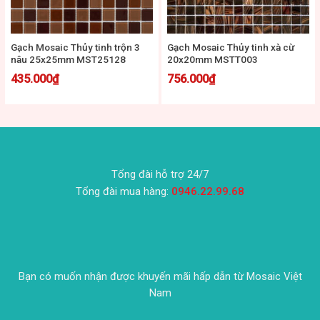
Gạch Mosaic Thủy tinh trộn 3
Gạch Mosaic Thủy tinh xà cừ
nâu 25x25mm MST25128
20x20mm MSTT003
435.000
₫
756.000
₫
Tổng đài hỗ trợ 24/7
Tổng đài mua hàng:
0946.22.99.68
Bạn có muốn nhận được khuyến mãi hấp dẫn từ Mosaic Việt
Nam