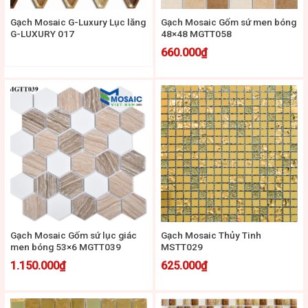
Gạch Mosaic G-Luxury Lục lăng
Gạch Mosaic Gốm sứ men bóng
G-LUXURY 017
48×48 MGTT058
660.000
₫
Gạch Mosaic Gốm sứ lục giác
Gạch Mosaic Thủy Tinh
men bóng 53×6 MGTT039
MSTT029
1.150.000
₫
625.000
₫