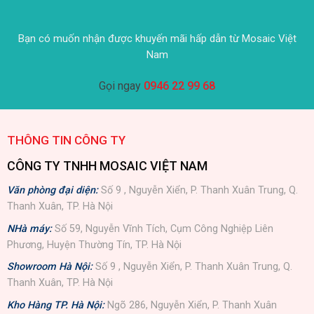
Bạn có muốn nhận được khuyến mãi hấp dẫn từ Mosaic Việt
Nam
Gọi ngay
0946 22 99 68
THÔNG TIN CÔNG TY
CÔNG TY TNHH MOSAIC VIỆT NAM
Văn phòng đại diện:
Số 9 , Nguyễn Xiển, P. Thanh Xuân Trung, Q.
Thanh Xuân, TP. Hà Nội
NHà máy:
Số 59, Nguyễn Vĩnh Tích, Cụm Công Nghiệp Liên
Phương, Huyện Thường Tín, TP. Hà Nội
Showroom Hà Nội:
Số 9 , Nguyễn Xiển, P. Thanh Xuân Trung, Q.
Thanh Xuân, TP. Hà Nội
Kho Hàng TP. Hà Nội:
Ngõ 286, Nguyễn Xiển, P. Thanh Xuân