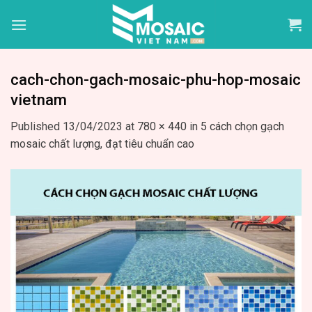
Skip
to
content
cach-chon-gach-mosaic-phu-hop-mosaic
vietnam
Published
13/04/2023
at
780 × 440
in
5 cách chọn gạch
mosaic chất lượng, đạt tiêu chuẩn cao