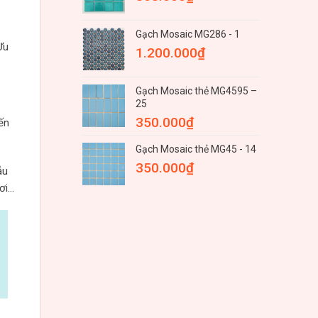
Gạch Mosaic MG286 - 1
Ưu
1.200.000
₫
Gạch Mosaic thẻ MG4595 –
25
350.000
₫
ến
Gạch Mosaic thẻ MG45 - 14
350.000
₫
ẫu
ơi…