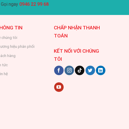
Gọi ngay
0946 22 99 68
HÔNG TIN
CHẤP NHẬN THANH
TOÁN
 chúng tôi
ương hiệu phân phối
KẾT NỐI VỚI CHÚNG
ách hàng
TÔI
n tức
ên hệ