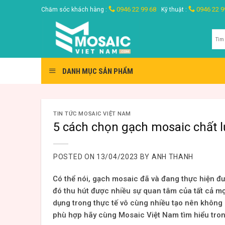
Skip
0946 22 99 68
0946 22 9
Chăm sóc khách hàng :
Kỹ thuật :
to
content
Tìm
kiế
DANH MỤC SẢN PHẨM
TIN TỨC MOSAIC VIỆT NAM
5 cách chọn gạch mosaic chất l
POSTED ON
13/04/2023
BY
ANH THANH
Có thể nói, gạch mosaic đã và đang thực hiện đ
đó thu hút được nhiều sự quan tâm của tất cả m
dụng trong thực tế vô cùng nhiều tạo nên không 
phù hợp hãy cùng Mosaic Việt Nam tìm hiểu trong