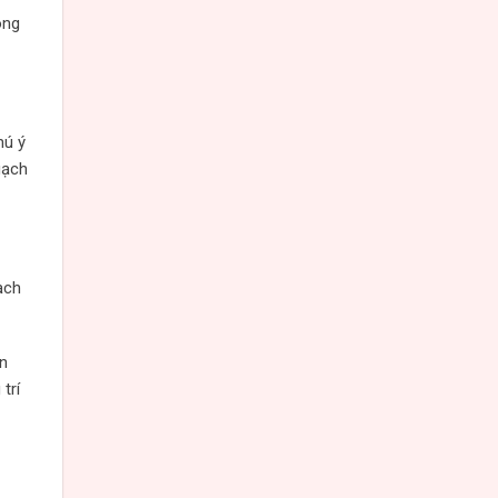
òng
hú ý
gạch
ạch
n
trí