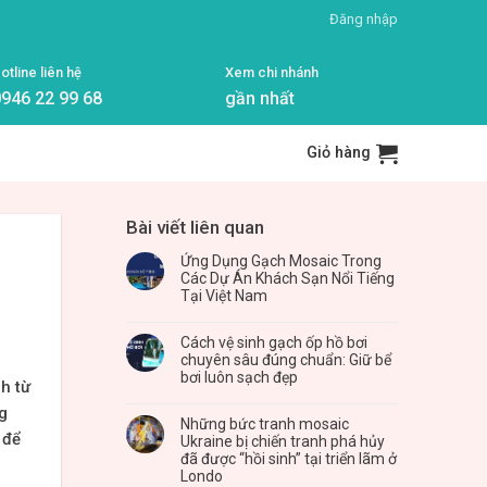
Đăng nhập
otline liên hệ
Xem chi nhánh
946 22 99 68
gần nhất
Giỏ hàng
Bài viết liên quan
Ứng Dụng Gạch Mosaic Trong
Các Dự Án Khách Sạn Nổi Tiếng
Tại Việt Nam
Cách vệ sinh gạch ốp hồ bơi
chuyên sâu đúng chuẩn: Giữ bể
bơi luôn sạch đẹp
h từ
g
Những bức tranh mosaic
 để
Ukraine bị chiến tranh phá hủy
đã được “hồi sinh” tại triển lãm ở
Londo