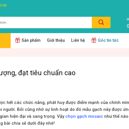
9 68
H
0
m:
Sản phẩm
Giới thiệu
Liên hệ
Góc tin tức
ượng, đạt tiêu chuẩn cao
ược hết các chức năng, phát huy được điểm mạnh của chính mìn
ọi người. Bởi cũng nhờ sự linh hoạt do đó mẫu gạch này được ứn
gian hiện đại và sang trọng. Vậy
chọn gạch mosaic
như thế nào
 bài chia sẻ dưới đây nhé!