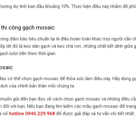
 lượng dự tính ban đầu khoảng 10%. Thực hiện điều này nhằm đề ph
 thi công gạch mosaic
ông đảm bảo tiêu chuẩn lại là điều hoàn toàn khác mọi người cần c
 ốp lát đó là keo dán gạch và keo chà ron…những chất kết dính giữa 
ạch luôn bền theo thời gian.
osaic
 đáo có thể chọn gạch mosaic để thỏa sức làm điều này. Hãy dùng g
cách của chính bản thân mỗi chúng ta.
m muốn gửi đến bạn đọc về cách chọn gạch mosaic và những điều cầ
ích đối với bạn. Nếu bạn đang tìm kiếm các mẫu gạch mosaic để trang 
ua số
hotline 0946.229.968
để được giải đáp và tư vấn chi tiết nhất.