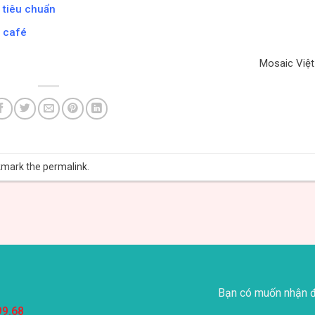
 tiêu chuẩn
n café
Mosaic Việ
kmark the
permalink
.
Bạn có muốn nhận đ
99.68