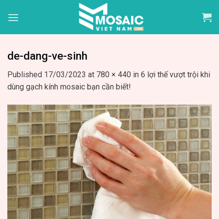
Skip
to
content
de-dang-ve-sinh
Published
17/03/2023
at
780 × 440
in
6 lợi thế vượt trội khi
dùng gạch kính mosaic bạn cần biết!