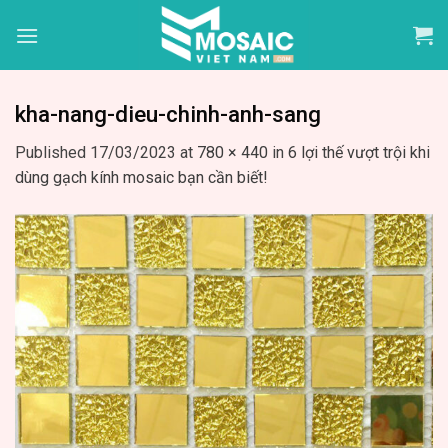
Skip
to
content
kha-nang-dieu-chinh-anh-sang
Published
17/03/2023
at
780 × 440
in
6 lợi thế vượt trội khi
dùng gạch kính mosaic bạn cần biết!