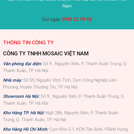
Nam
Gọi ngay
0946 22 99 68
THÔNG TIN CÔNG TY
CÔNG TY TNHH MOSAIC VIỆT NAM
Văn phòng đại diện:
Số 9 , Nguyễn Xiển, P. Thanh Xuân Trung, Q.
Thanh Xuân, TP. Hà Nội
NHà máy:
Số 59, Nguyễn Vĩnh Tích, Cụm Công Nghiệp Liên
Phương, Huyện Thường Tín, TP. Hà Nội
Showroom Hà Nội:
Số 9 , Nguyễn Xiển, P. Thanh Xuân Trung, Q.
Thanh Xuân, TP. Hà Nội
Kho Hàng TP. Hà Nội:
Ngõ 286, Nguyễn Xiển, P. Thanh Xuân
Trung, Q. Thanh Xuân, TP. Hà Nội
Kho Hàng Hồ Chí Minh:
Cụm Kho 5.1, KCN Tân Bình, P.Bình Hưng