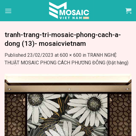
Skip
to
content
tranh-trang-tri-mosaic-phong-cach-a-
dong (13)- mosaicvietnam
Published
23/02/2023
at
600 × 600
in
TRANH NGHỆ
THUẬT MOSAIC PHONG CÁCH PHƯƠNG ĐÔNG (Đặt hàng)