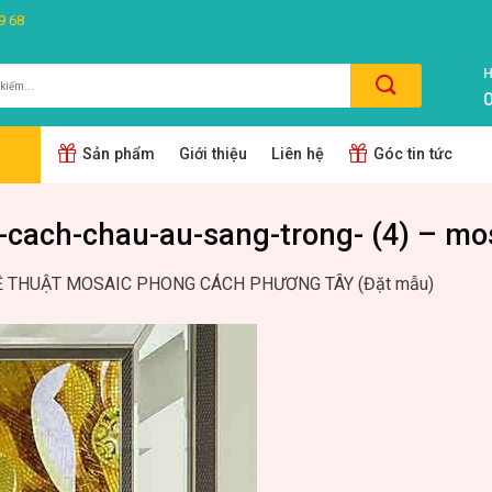
9 68
H
0
m:
Sản phẩm
Giới thiệu
Liên hệ
Góc tin tức
g-cach-chau-au-sang-trong- (4) – m
 THUẬT MOSAIC PHONG CÁCH PHƯƠNG TÂY (Đặt mẫu)