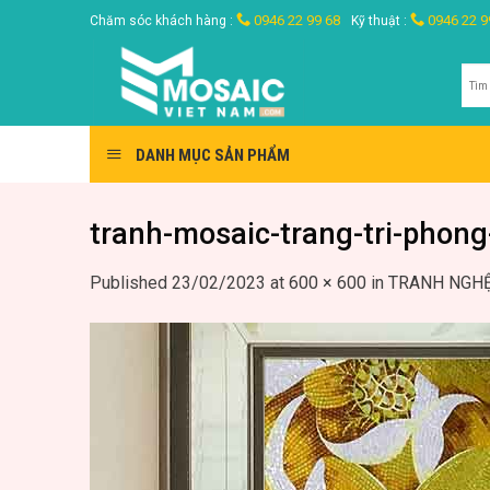
Skip
0946 22 99 68
0946 22 9
Chăm sóc khách hàng :
Kỹ thuật :
to
content
Tìm
kiế
DANH MỤC SẢN PHẨM
tranh-mosaic-trang-tri-phon
Published
23/02/2023
at
600 × 600
in
TRANH NGHỆ