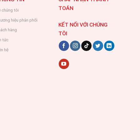
TOÁN
 chúng tôi
ương hiệu phân phối
KẾT NỐI VỚI CHÚNG
ách hàng
TÔI
n tức
ên hệ