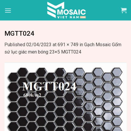
Skip
to
content
MGTT024
Published
02/04/2023
at
691 × 749
in
Gạch Mosaic Gốm
sứ lục giác men bóng 23×5 MGTT024