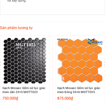
và xây dựng.
Sản phẩm tương tự
Gạch Mosaic Gốm sứ lục giác
Gạch Mosaic Gốm sứ lục giác
men sần 23×5 MGTT023
men bóng 53×6 MGTT035
750.000
₫
875.000
₫