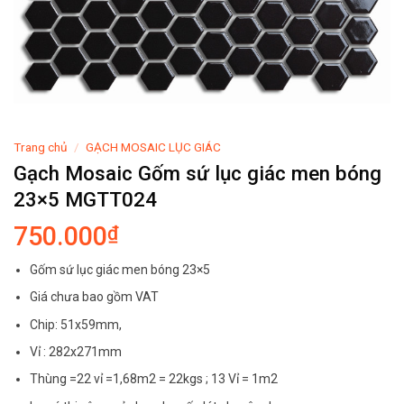
Trang chủ
/
GẠCH MOSAIC LỤC GIÁC
Gạch Mosaic Gốm sứ lục giác men bóng
23×5 MGTT024
750.000
₫
Gốm sứ lục giác men bóng 23×5
Giá chưa bao gồm VAT
Chip: 51x59mm,
Vỉ : 282x271mm
Thùng =22 vỉ =1,68m2 = 22kgs ; 13 Vỉ = 1m2