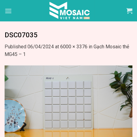
Skip
to
content
DSC07035
Published
06/04/2024
at
6000 × 3376
in
Gạch Mosaic thẻ
MG45 – 1