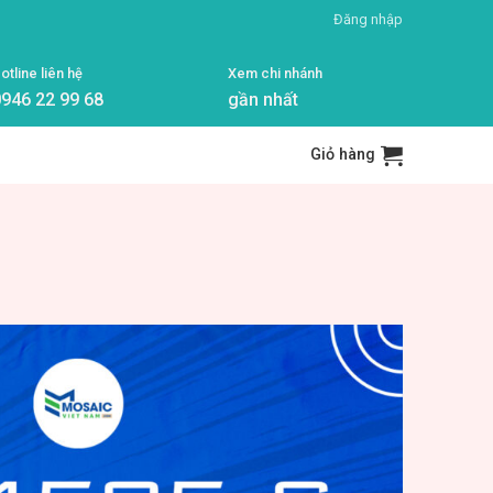
Đăng nhập
otline liên hệ
Xem chi nhánh
946 22 99 68
gần nhất
Giỏ hàng