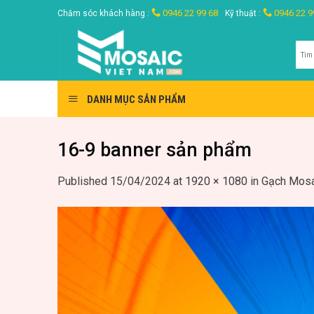
Skip
0946 22 99 68
0946 22 9
Chăm sóc khách hàng :
Kỹ thuật :
to
content
Tìm
kiế
DANH MỤC SẢN PHẨM
16-9 banner sản phẩm
Published
15/04/2024
at
1920 × 1080
in
Gạch Mosa