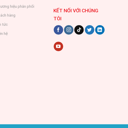
ương hiệu phân phối
KẾT NỐI VỚI CHÚNG
ách hàng
TÔI
n tức
ên hệ