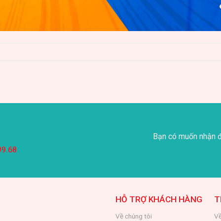
Bạn có muốn nhận đ
99.68
HỖ TRỢ KHÁCH HÀNG
T
Về chúng tôi
Về