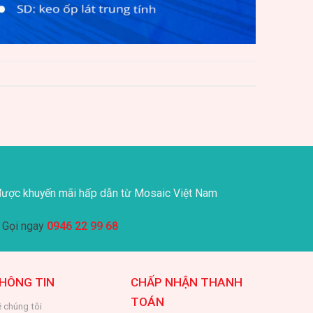
ược khuyến mãi hấp dẫn từ Mosaic Việt Nam
Gọi ngay
0946 22 99 68
HÔNG TIN
CHẤP NHẬN THANH
TOÁN
 chúng tôi