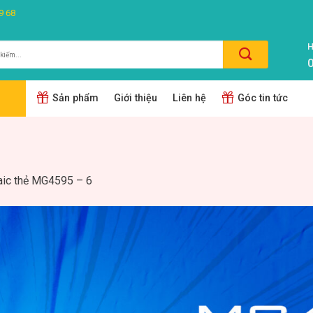
9 68
H
0
m:
Sản phẩm
Giới thiệu
Liên hệ
Góc tin tức
ic thẻ MG4595 – 6