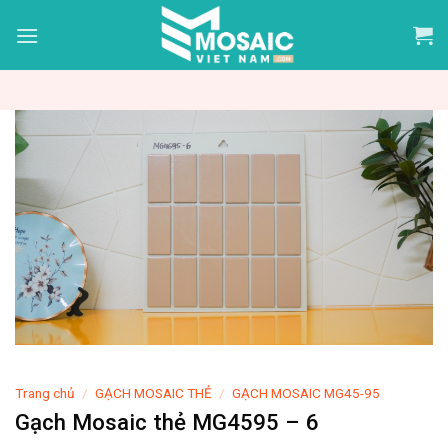
Skip
to
content
Trang chủ
/
GẠCH MOSAIC THẺ
/
GẠCH MOSAIC MG45-95
Gạch Mosaic thẻ MG4595 – 6