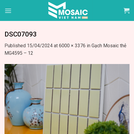
Skip
to
content
DSC07093
Published
15/04/2024
at
6000 × 3376
in
Gạch Mosaic thẻ
MG4595 – 12