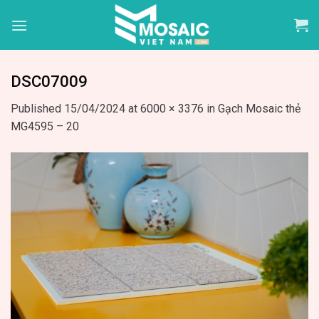
Skip
to
content
DSC07009
Published
15/04/2024
at
6000 × 3376
in
Gạch Mosaic thẻ
MG4595 – 20