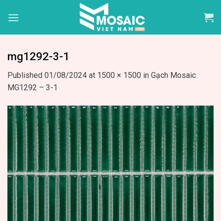
Skip
to
content
mg1292-3-1
Published
01/08/2024
at
1500 × 1500
in
Gạch Mosaic
MG1292 – 3-1