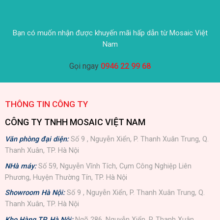
Bạn có muốn nhận được khuyến mãi hấp dẫn từ Mosaic Việt
Nam
Gọi ngay
0946 22 99 68
THÔNG TIN CÔNG TY
CÔNG TY TNHH MOSAIC VIỆT NAM
Văn phòng đại diện:
Số 9 , Nguyễn Xiển, P. Thanh Xuân Trung, Q.
Thanh Xuân, TP. Hà Nội
NHà máy:
Số 59, Nguyễn Vĩnh Tích, Cụm Công Nghiệp Liên
Phương, Huyện Thường Tín, TP. Hà Nội
Showroom Hà Nội:
Số 9 , Nguyễn Xiển, P. Thanh Xuân Trung, Q.
Thanh Xuân, TP. Hà Nội
Kho Hàng TP. Hà Nội:
Ngõ 286, Nguyễn Xiển, P. Thanh Xuân