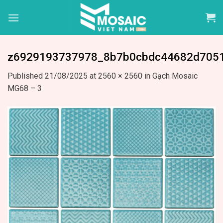
Skip
to
content
z6929193737978_8b7b0cbdc44682d705
Published
21/08/2025
at
2560 × 2560
in
Gạch Mosaic
MG68 – 3