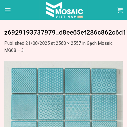
Skip
to
content
z6929193737979_d8ee65ef286c862c6d1
Published
21/08/2025
at
2560 × 2557
in
Gạch Mosaic
MG68 – 3