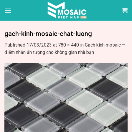
Skip
to
content
gach-kinh-mosaic-chat-luong
Published
17/03/2023
at
780 × 440
in
Gạch kính mosaic –
điểm nhấn ấn tượng cho không gian nhà bạn