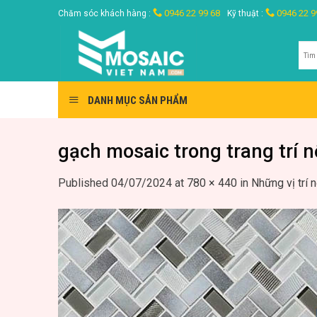
Skip
0946 22 99 68
0946 22 9
Chăm sóc khách hàng :
Kỹ thuật :
to
content
Tìm
kiế
DANH MỤC SẢN PHẨM
gạch mosaic trong trang trí n
Published
04/07/2024
at
780 × 440
in
Những vị trí 