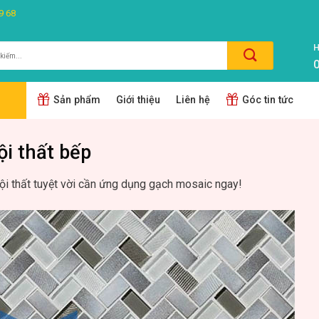
9 68
H
0
m:
Sản phẩm
Giới thiệu
Liên hệ
Góc tin tức
ội thất bếp
nội thất tuyệt vời cần ứng dụng gạch mosaic ngay!