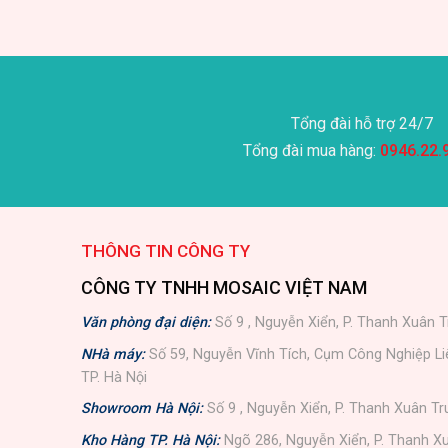
Tổng đài hỗ trợ 24/7
Tổng đài mua hàng:
0946.22.
THÔNG TIN CÔNG TY
CÔNG TY TNHH MOSAIC VIỆT NAM
Văn phòng đại diện:
Số 9 , Nguyễn Xiển, P. Thanh Xuân T
NHà máy:
Số 59, Nguyễn Vĩnh Tích, Cụm Công Nghiệp L
TP. Hà Nội
Showroom Hà Nội:
Số 9 , Nguyễn Xiển, P. Thanh Xuân Tr
Kho Hàng TP. Hà Nội:
Ngõ 286, Nguyễn Xiển, P. Thanh Xu