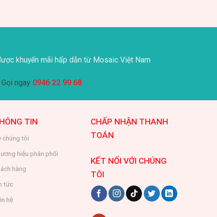
ược khuyến mãi hấp dẫn từ Mosaic Việt Nam
Gọi ngay
0946 22 99 68
HÔNG TIN
CHẤP NHẬN THANH
TOÁN
 chúng tôi
ương hiệu phân phối
KẾT NỐI VỚI CHÚNG
ách hàng
TÔI
n tức
ên hệ