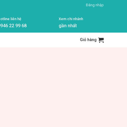
Đăng nhập
otline liên hệ
Xem chi nhánh
946 22 99 68
gần nhất
Giỏ hàng