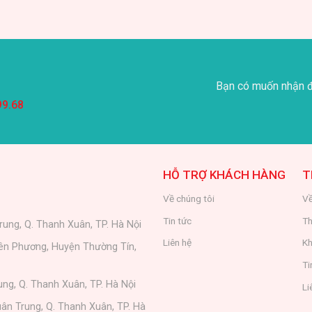
Bạn có muốn nhận đ
99.68
HỖ TRỢ KHÁCH HÀNG
T
Về chúng tôi
Về
Tin tức
Th
rung, Q. Thanh Xuân, TP. Hà Nội
Liên hệ
Kh
iên Phương, Huyện Thường Tín,
Ti
ung, Q. Thanh Xuân, TP. Hà Nội
Li
ân Trung, Q. Thanh Xuân, TP. Hà