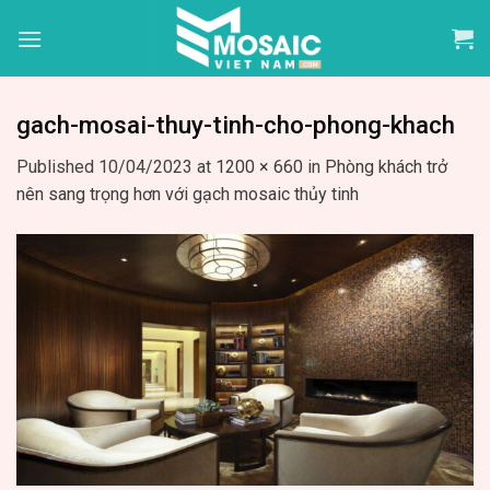
Skip
to
content
gach-mosai-thuy-tinh-cho-phong-khach
Published
10/04/2023
at
1200 × 660
in
Phòng khách trở
nên sang trọng hơn với gạch mosaic thủy tinh