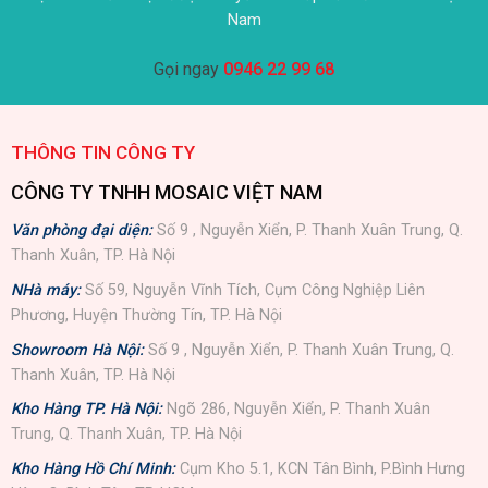
Nam
Gọi ngay
0946 22 99 68
THÔNG TIN CÔNG TY
CÔNG TY TNHH MOSAIC VIỆT NAM
Văn phòng đại diện:
Số 9 , Nguyễn Xiển, P. Thanh Xuân Trung, Q.
Thanh Xuân, TP. Hà Nội
NHà máy:
Số 59, Nguyễn Vĩnh Tích, Cụm Công Nghiệp Liên
Phương, Huyện Thường Tín, TP. Hà Nội
Showroom Hà Nội:
Số 9 , Nguyễn Xiển, P. Thanh Xuân Trung, Q.
Thanh Xuân, TP. Hà Nội
Kho Hàng TP. Hà Nội:
Ngõ 286, Nguyễn Xiển, P. Thanh Xuân
Trung, Q. Thanh Xuân, TP. Hà Nội
Kho Hàng Hồ Chí Minh:
Cụm Kho 5.1, KCN Tân Bình, P.Bình Hưng