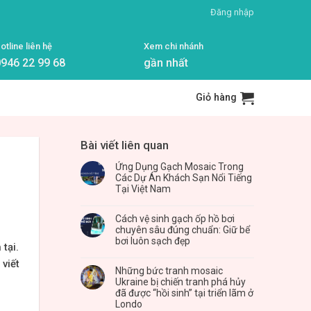
Đăng nhập
otline liên hệ
Xem chi nhánh
946 22 99 68
gần nhất
Giỏ hàng
Bài viết liên quan
Ứng Dụng Gạch Mosaic Trong
Các Dự Án Khách Sạn Nổi Tiếng
Tại Việt Nam
Cách vệ sinh gạch ốp hồ bơi
chuyên sâu đúng chuẩn: Giữ bể
bơi luôn sạch đẹp
tại.
viết
Những bức tranh mosaic
Ukraine bị chiến tranh phá hủy
đã được “hồi sinh” tại triển lãm ở
Londo