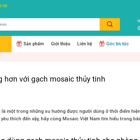
9 68
H
0
m:
Sản phẩm
Giới thiệu
Liên hệ
Góc tin tức
 hơn với gạch mosaic thủy tinh
à một trong những xu hướng được người dùng ở thời điểm hiện 
êu thích đến vậy, hãy cùng Mosaic Việt Nam tìm hiểu trong bài 