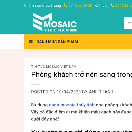
Skip
0946 22 99 68
0946 22 9
Chăm sóc khách hàng :
Kỹ thuật :
to
content
Tìm
kiế
DANH MỤC SẢN PHẨM
TIN TỨC MOSAIC VIỆT NAM
Phòng khách trở nên sang trọng
POSTED ON
10/04/2023
BY
ANH THANH
Sử dụng
gạch mosaic thủy tinh
cho phòng khách l
Vậy có đặc điểm gì mà khiến mẫu gạch này được y
dưới đây nhé!