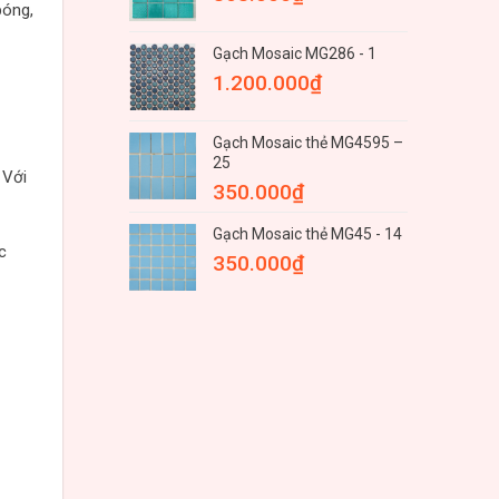
bóng,
Gạch Mosaic MG286 - 1
1.200.000
₫
Gạch Mosaic thẻ MG4595 –
25
 Với
350.000
₫
Gạch Mosaic thẻ MG45 - 14
c
350.000
₫