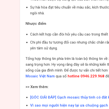
Sự hài hòa đạt tiêu chuẩn về màu sắc, kích thướ
ngôi nhà.
Nhược điểm
Cách kết hợp cần đòi hỏi yêu cầu cao trong thiết 
Chi phí đầu tư tương đối cao nhưng chắc chắn rằ
yên tâm sử dụng.
Tổng hợp thông tin phía trên là toàn bộ thông tin 
sang trọng hơn. Hy vọng rằng đây sẽ là những kiến t
sống của gia đình mình. Để được tư vấn chi tiết hơn v
Mosaic Việt Nam
qua số
hotline 0946.229.968
để
>> Xem thêm:
[GÓC GIẢI ĐÁP] Gạch mosaic thủy tinh có đắt
Vì sao mọi người hiện nay lại ưa chuộng gạch