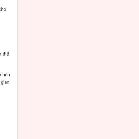
cho
ó thể
ở nên
 gian