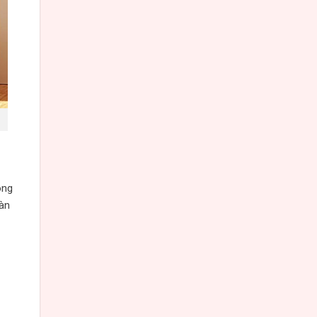
ong
àn