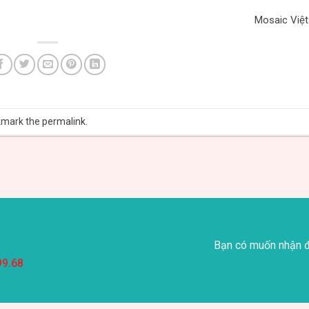
Mosaic Việ
kmark the
permalink
.
Bạn có muốn nhận đ
99.68