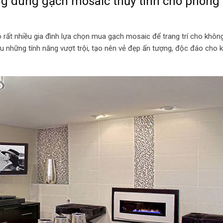
g dùng gạch mosaic thủy tinh cho phòng
ó rất nhiều gia đình lựa chọn mua gạch mosaic để trang trí cho khôn
những tính năng vượt trội, tạo nên vẻ đẹp ấn tượng, độc đáo cho 