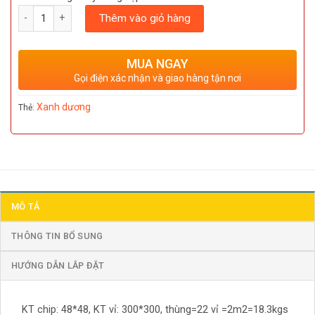
Số lượng
Thêm vào giỏ hàng
MUA NGAY
Gọi điện xác nhận và giao hàng tận nơi
Xanh dương
Thẻ:
MÔ TẢ
THÔNG TIN BỔ SUNG
HƯỚNG DẪN LẮP ĐẶT
KT chip: 48*48, KT vỉ: 300*300, thùng=22 vỉ =2m2=18.3kgs