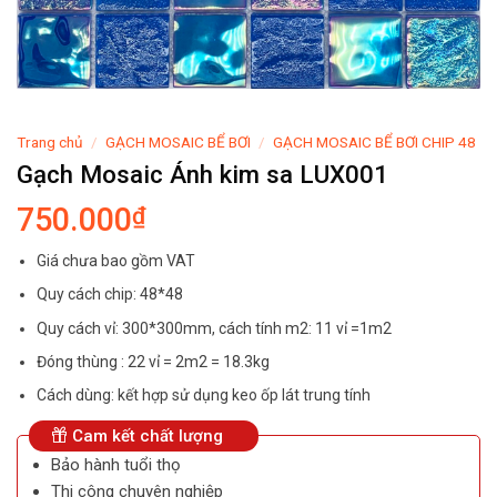
Trang chủ
/
GẠCH MOSAIC BỂ BƠI
/
GẠCH MOSAIC BỂ BƠI CHIP 48
Gạch Mosaic Ánh kim sa LUX001
750.000
₫
Giá chưa bao gồm VAT
Quy cách chip: 48*48
Quy cách vỉ: 300*300mm, cách tính m2: 11 vỉ =1m2
Đóng thùng : 22 vỉ = 2m2 = 18.3kg
Cách dùng: kết hợp sử dụng keo ốp lát trung tính
Cam kết chất lượng
Bảo hành tuổi thọ
Thi công chuyên nghiệp