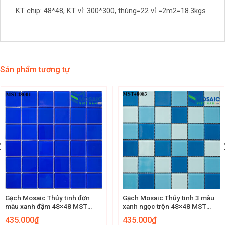
KT chip: 48*48, KT vỉ: 300*300, thùng=22 vỉ =2m2=18.3kgs
Sản phẩm tương tự
Gạch Mosaic Thủy tinh đơn
Gạch Mosaic Thủy tinh 3 màu
màu xanh đậm 48×48 MST
xanh ngọc trộn 48×48 MST
48001
48083
435.000
₫
435.000
₫