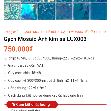
Trang chủ
/
GẠCH MOSAIC BỂ BƠI
/
GẠCH MOSAIC BỂ BƠI CHIP 25
Gạch Mosaic Ánh kim sa LUX003
750.000
₫
KT chip: 48*48, KT vỉ: 300*300, thùng=22 vỉ =2m2=18.3kgs
Giá chưa bao gồm VAT
Quy cách chip: 48*48
Quy cách vỉ: 300*300mm, cách tính m2: 11 vỉ =1m2
Đóng thùng : 22 vỉ = 2m2
Cách dùng: kết hợp sử dụng keo ốp lát trung tính
Cam kết chất lượng