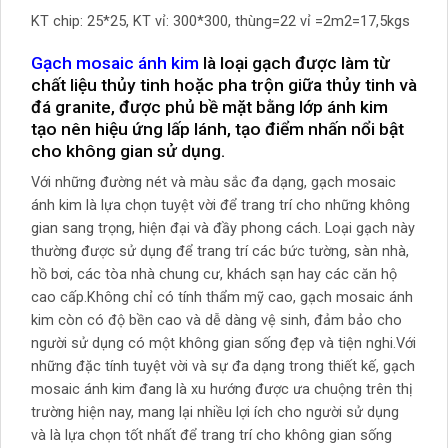
KT chip: 25*25, KT vỉ: 300*300, thùng=22 vỉ =2m2=17,5kgs
Gạch mosaic ánh kim
là loại gạch được làm từ
chất liệu thủy tinh hoặc pha trộn giữa thủy tinh và
đá granite, được phủ bề mặt bằng lớp ánh kim
tạo nên hiệu ứng lấp lánh, tạo điểm nhấn nổi bật
cho không gian sử dụng.
Với những đường nét và màu sắc đa dạng, gạch mosaic
ánh kim là lựa chọn tuyệt vời để trang trí cho những không
gian sang trọng, hiện đại và đầy phong cách. Loại gạch này
thường được sử dụng để trang trí các bức tường, sàn nhà,
hồ bơi, các tòa nhà chung cư, khách sạn hay các căn hộ
cao cấp.Không chỉ có tính thẩm mỹ cao, gạch mosaic ánh
kim còn có độ bền cao và dễ dàng vệ sinh, đảm bảo cho
người sử dụng có một không gian sống đẹp và tiện nghi.Với
những đặc tính tuyệt vời và sự đa dạng trong thiết kế, gạch
mosaic ánh kim đang là xu hướng được ưa chuộng trên thị
trường hiện nay, mang lại nhiều lợi ích cho người sử dụng
và là lựa chọn tốt nhất để trang trí cho không gian sống