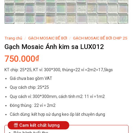
Trang chủ
/
GẠCH MOSAIC BỂ BƠI
/
GẠCH MOSAIC BỂ BƠI CHIP 25
Gạch Mosaic Ánh kim sa LUX012
750.000
₫
KT chip: 25*25, KT vỉ: 300*300, thùng=22 vỉ =2m2=17,5kgs
Giá chưa bao gồm VAT
Quy cách chip: 25*25
Quy cách vỉ: 300*300mm, cách tính m2: 11 vỉ =1m2
Đóng thùng : 22 vỉ = 2m2
Cách dùng: kết hợp sử dụng keo ốp lát chuyên dụng
Cam kết chất lượng