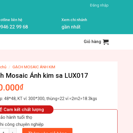
Đăng nhập
otline liên hệ
Xem chi nhánh
946 22 99 68
gần nhất
Giỏ hàng
 chủ
/
GẠCH MOSAIC ÁNH KIM
h Mosaic Ánh kim sa LUX017
0.000
₫
ip: 48*48, KT vỉ: 300*300, thùng=22 vỉ =2m2=18.3kgs
Cam kết chất lượng
ảo hành tuổi thọ
hi công chuyên nghiệp
ượng