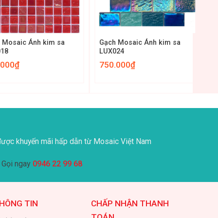
+
 Mosaic Ánh kim sa
Gạch Mosaic Ánh kim sa
018
LUX024
.000
₫
750.000
₫
ược khuyến mãi hấp dẫn từ Mosaic Việt Nam
Gọi ngay
0946 22 99 68
HÔNG TIN
CHẤP NHẬN THANH
TOÁN