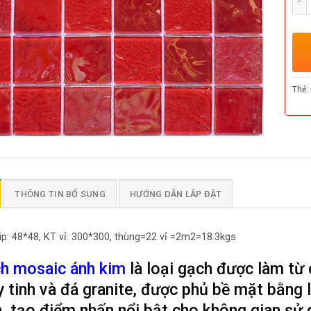
Thẻ:
THÔNG TIN BỔ SUNG
HƯỚNG DẪN LẮP ĐẶT
ip: 48*48, KT vỉ: 300*300, thùng=22 vỉ =2m2=18.3kgs
h mosaic ánh kim
là loại gạch được làm từ c
y tinh và đá granite, được phủ bề mặt bằng 
h, tạo điểm nhấn nổi bật cho không gian sử 