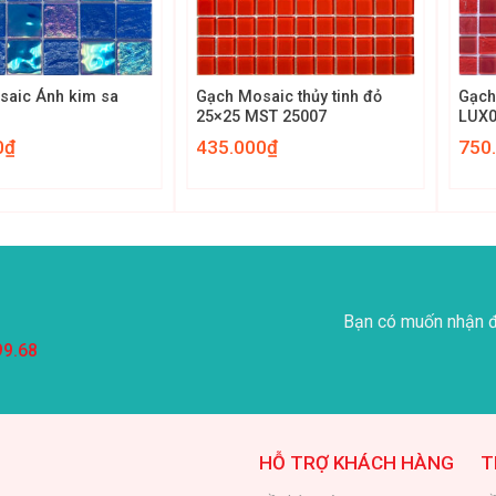
+
+
saic Ánh kim sa
Gạch Mosaic thủy tinh đỏ
Gạch
25×25 MST 25007
LUX
0
₫
435.000
₫
750
Bạn có muốn nhận đ
99.68
HỖ TRỢ KHÁCH HÀNG
T