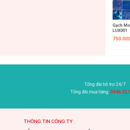
+
+
 Ánh kim sa
Gạch Mosaic Ánh kim sa
Gạch Mo
LUX003
LUX001
750.000
₫
750.00
Tổng đài hỗ trợ 24/7
Tổng đài mua hàng:
0946.22.
THÔNG TIN CÔNG TY