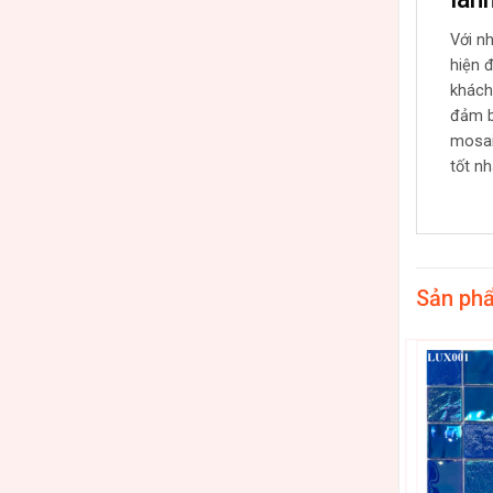
Với n
hiện 
khách
đảm b
mosai
tốt n
Sản ph