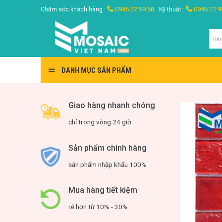
Skip
0946 22 99 68
0946 22 9
Chăm sóc khách hàng :
Kỹ thuật :
to
content
Tìm
kiế
DANH MỤC SẢN PHẨM
Giao hàng nhanh chóng
chỉ trong vòng 24 giờ
Sản phẩm chính hãng
sản phẩm nhập khẩu 100%
Mua hàng tiết kiệm
rẻ hơn từ 10% - 30%