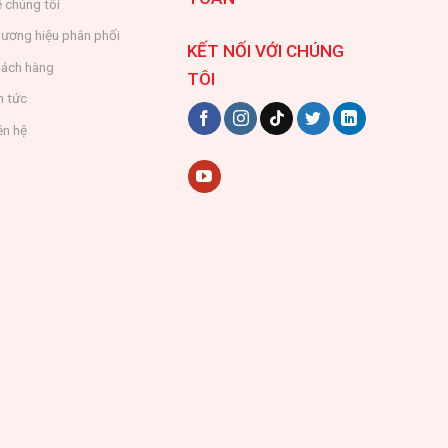
 chúng tôi
ương hiệu phân phối
KẾT NỐI VỚI CHÚNG
ách hàng
TÔI
n tức
ên hệ