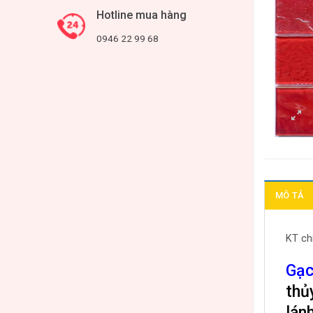
Hotline mua hàng
0946 22 99 68
MÔ TẢ
KT ch
Gạc
thủ
lán