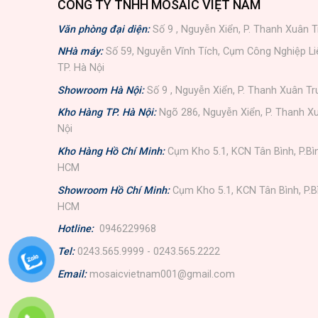
CÔNG TY TNHH MOSAIC VIỆT NAM
Văn phòng đại diện:
Số 9 , Nguyễn Xiển, P. Thanh Xuân T
NHà máy:
Số 59, Nguyễn Vĩnh Tích, Cụm Công Nghiệp L
TP. Hà Nội
Showroom Hà Nội:
Số 9 , Nguyễn Xiển, P. Thanh Xuân Tr
Kho Hàng TP. Hà Nội:
Ngõ 286, Nguyễn Xiển, P. Thanh Xu
Nội
Kho Hàng Hồ Chí Minh:
Cụm Kho 5.1, KCN Tân Bình, P.Bì
HCM
Showroom Hồ Chí Minh:
Cụm Kho 5.1, KCN Tân Bình, P.B
HCM
Hotline:
0946229968
Tel:
0243.565.9999 - 0243.565.2222
Email:
mosaicvietnam001@gmail.com