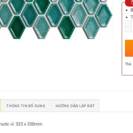
B
T
Số l
Thẻ:
THÔNG TIN BỔ SUNG
HƯỚNG DẪN LẮP ĐẶT
thước vỉ: 325 x 350mm