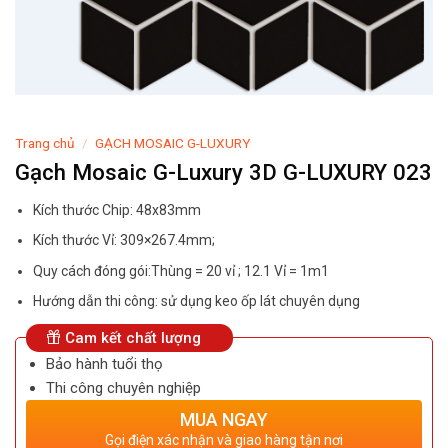
Trang chủ
/
GẠCH MOSAIC G-LUXURY
Gạch Mosaic G-Luxury 3D G-LUXURY 023
Kích thước Chip: 48x83mm
Kích thước Vỉ: 309×267.4mm;
Quy cách đóng gói:Thùng = 20 vỉ ; 12.1 Vỉ = 1m1
Hướng dẫn thi công: sử dụng keo ốp lát chuyên dụng
Cam kết chất lượng
Bảo hành tuổi thọ
Thi công chuyên nghiệp
MUA NGAY
Gọi điện xác nhận và giao hàng tận nơi