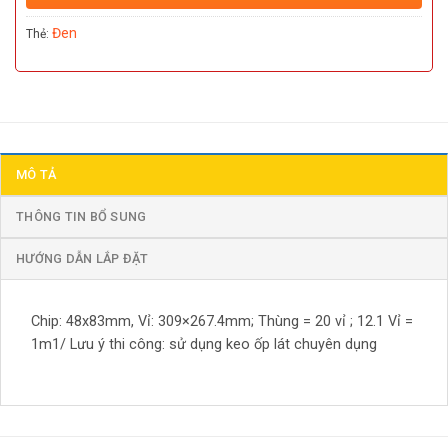
Đen
Thẻ:
MÔ TẢ
THÔNG TIN BỔ SUNG
HƯỚNG DẪN LẮP ĐẶT
Chip: 48x83mm, Vỉ: 309×267.4mm; Thùng = 20 vỉ ; 12.1 Vỉ =
1m1/ Lưu ý thi công: sử dụng keo ốp lát chuyên dụng