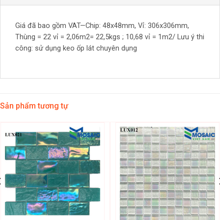
Giá đã bao gồm VAT—Chip: 48x48mm, Vỉ: 306x306mm,
Thùng = 22 vỉ = 2,06m2= 22,5kgs ; 10,68 vỉ = 1m2/ Lưu ý thi
công: sử dụng keo ốp lát chuyên dụng
Sản phẩm tương tự