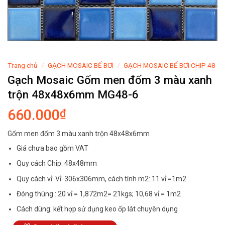
Trang chủ
/
GẠCH MOSAIC BỂ BƠI
/
GẠCH MOSAIC BỂ BƠI CHIP 48
Gạch Mosaic Gốm men đốm 3 màu xanh
trộn 48x48x6mm MG48-6
660.000
₫
Gốm men đốm 3 màu xanh trộn 48x48x6mm
Giá chưa bao gồm VAT
Quy cách Chip: 48x48mm
Quy cách vỉ: Vỉ: 306x306mm, cách tính m2: 11 vỉ =1m2
Đóng thùng : 20 vỉ = 1,872m2= 21kgs; 10,68 vỉ = 1m2
Cách dùng: kết hợp sử dụng keo ốp lát chuyên dụng