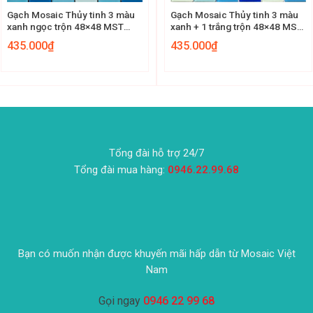
Gạch Mosaic Thủy tinh 3 màu
Gạch Mosaic Thủy tinh 3 màu
xanh ngọc trộn 48×48 MST
xanh + 1 trắng trộn 48×48 MST
48083
48060
435.000
₫
435.000
₫
Tổng đài hỗ trợ 24/7
Tổng đài mua hàng:
0946.22.99.68
Bạn có muốn nhận được khuyến mãi hấp dẫn từ Mosaic Việt
Nam
Gọi ngay
0946 22 99 68