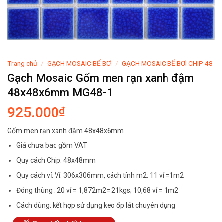
Trang chủ
/
GẠCH MOSAIC BỂ BƠI
/
GẠCH MOSAIC BỂ BƠI CHIP 48
Gạch Mosaic Gốm men rạn xanh đậm
48x48x6mm MG48-1
925.000
₫
Gốm men rạn xanh đậm 48x48x6mm
Giá chưa bao gồm VAT
Quy cách Chip: 48x48mm
Quy cách vỉ: Vỉ: 306x306mm, cách tính m2: 11 vỉ =1m2
Đóng thùng : 20 vỉ = 1,872m2= 21kgs; 10,68 vỉ = 1m2
Cách dùng: kết hợp sử dụng keo ốp lát chuyên dụng