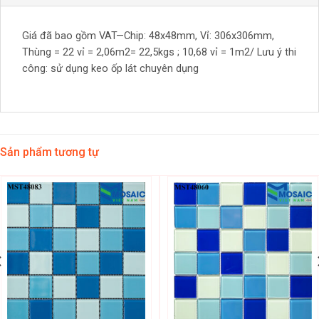
Giá đã bao gồm VAT—Chip: 48x48mm, Vỉ: 306x306mm,
Thùng = 22 vỉ = 2,06m2= 22,5kgs ; 10,68 vỉ = 1m2/ Lưu ý thi
công: sử dụng keo ốp lát chuyên dụng
Sản phẩm tương tự