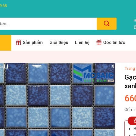
9 68
H
0
m:
Sản phẩm
Giới thiệu
Liên hệ
Góc tin tức
Trang
Gạc
xan
66
Gốm m
B
T