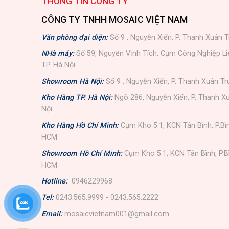
THÔNG TIN CÔNG TY
CÔNG TY TNHH MOSAIC VIỆT NAM
Văn phòng đại diện:
Số 9 , Nguyễn Xiển, P. Thanh Xuân T
NHà máy:
Số 59, Nguyễn Vĩnh Tích, Cụm Công Nghiệp L
TP. Hà Nội
Showroom Hà Nội:
Số 9 , Nguyễn Xiển, P. Thanh Xuân Tr
Kho Hàng TP. Hà Nội:
Ngõ 286, Nguyễn Xiển, P. Thanh Xu
Nội
Kho Hàng Hồ Chí Minh:
Cụm Kho 5.1, KCN Tân Bình, P.Bì
HCM
Showroom Hồ Chí Minh:
Cụm Kho 5.1, KCN Tân Bình, P.B
HCM
Hotline:
0946229968
Tel:
0243.565.9999 - 0243.565.2222
Email:
mosaicvietnam001@gmail.com