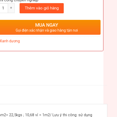
ượng
Thêm vào giỏ hàng
MUA NGAY
Gọi điện xác nhận và giao hàng tận nơi
Xanh dương
2= 22,5kgs ; 10,68 vỉ = 1m2/ Lưu ý thi công: sử dụng