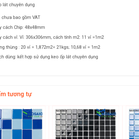
p lát chuyên dụng
á chưa bao gồm VAT
y cách Chip: 48x48mm
y cách vỉ: Vỉ: 306x306mm, cách tính m2: 11 vỉ =1m2
ng thùng : 20 vỉ = 1,872m2= 21kgs; 10,68 vỉ = 1m2
ch dùng: kết hợp sử dụng keo ốp lát chuyên dụng
ẩm tương tự