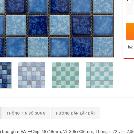
Số l
Thẻ:
THÔNG TIN BỔ SUNG
HƯỚNG DẪN LẮP ĐẶT
ã bao gồm VAT—Chip: 48x48mm, Vỉ: 306x306mm, Thùng = 22 vỉ = 2,06m