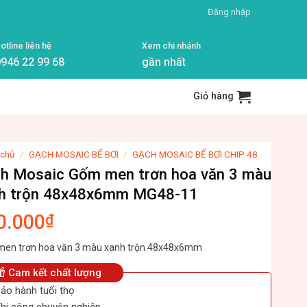
Đăng nhập
otline liên hệ
Xem chi nhánh
946 22 99 68
gần nhất
Giỏ hàng
 chủ
/
GẠCH MOSAIC BỂ BƠI
/
GẠCH MOSAIC BỂ BƠI CHIP 48
h Mosaic Gốm men trơn hoa văn 3 màu
h trộn 48x48x6mm MG48-11
0.000
₫
en trơn hoa văn 3 màu xanh trộn 48x48x6mm
Cam kết chất lượng
ảo hành tuổi thọ
hi công chuyên nghiệp