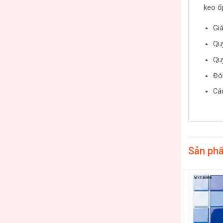
keo ố
Gi
Qu
Qu
Đó
Cá
Sản ph