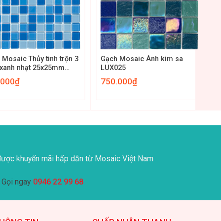
+
 Mosaic Thủy tinh trộn 3
Gạch Mosaic Ánh kim sa
xanh nhạt 25x25mm
LUX025
25030
.000
₫
750.000
₫
ược khuyến mãi hấp dẫn từ Mosaic Việt Nam
Gọi ngay
0946 22 99 68