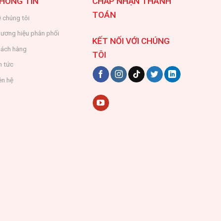
HÔNG TIN
CHẤP NHẬN THANH
TOÁN
 chúng tôi
ương hiệu phân phối
KẾT NỐI VỚI CHÚNG
ách hàng
TÔI
n tức
ên hệ