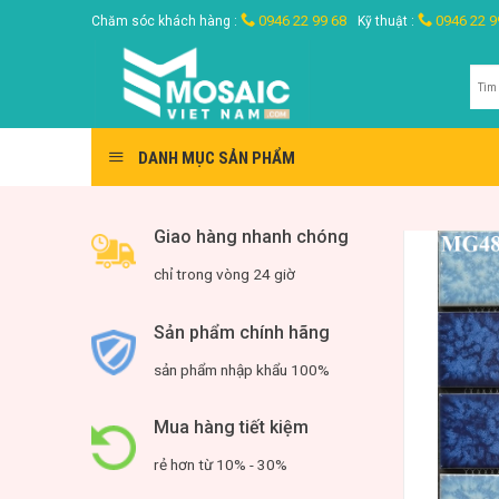
Skip
0946 22 99 68
0946 22 9
Chăm sóc khách hàng :
Kỹ thuật :
to
content
Tìm
kiế
DANH MỤC SẢN PHẨM
Giao hàng nhanh chóng
chỉ trong vòng 24 giờ
Sản phẩm chính hãng
sản phẩm nhập khẩu 100%
Mua hàng tiết kiệm
rẻ hơn từ 10% - 30%