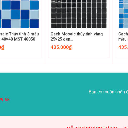
+
+
aic Thủy tinh 3 màu
Gạch Mosaic thủy tinh vàng
Gạch
n 48×48 MST 48058
25×25 đen
màu 
(MST48010:25X25) MST
MST
0
₫
435.000
₫
435
25010
Bạn có muốn nhận đ
99.68