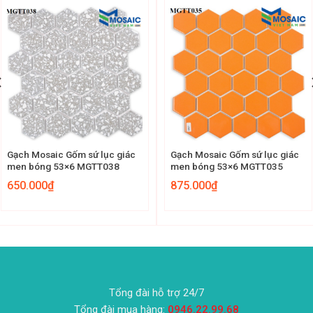
Gạch Mosaic Gốm sứ lục giác
Gạch Mosaic Gốm sứ lục giác
men bóng 53×6 MGTT038
men bóng 53×6 MGTT035
650.000
₫
875.000
₫
Tổng đài hỗ trợ 24/7
Tổng đài mua hàng:
0946.22.99.68