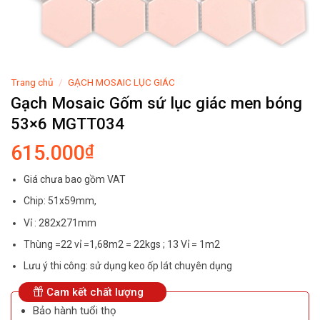
Trang chủ
/
GẠCH MOSAIC LỤC GIÁC
Gạch Mosaic Gốm sứ lục giác men bóng
53×6 MGTT034
615.000
₫
Giá chưa bao gồm VAT
Chip: 51x59mm,
Vỉ : 282x271mm
Thùng =22 vỉ =1,68m2 = 22kgs ; 13 Vỉ = 1m2
Lưu ý thi công: sử dụng keo ốp lát chuyên dụng
Cam kết chất lượng
Bảo hành tuổi thọ